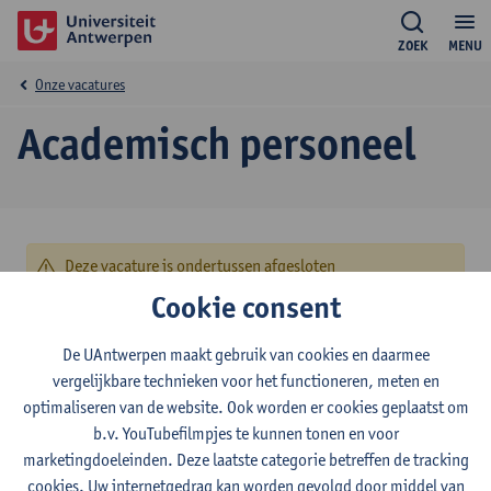
ZOEK
MENU
Onze vacatures
Academisch personeel
Deze vacature is ondertussen afgesloten
Cookie consent
© UAntwerpen
Privacybeleid
Cookiebeleid
Gebruiksvoorwaarden
De UAntwerpen maakt gebruik van cookies en daarmee
vergelijkbare technieken voor het functioneren, meten en
optimaliseren van de website. Ook worden er cookies geplaatst om
b.v. YouTubefilmpjes te kunnen tonen en voor
marketingdoeleinden. Deze laatste categorie betreffen de tracking
cookies. Uw internetgedrag kan worden gevolgd door middel van