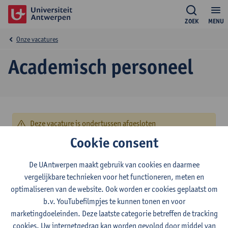
ZOEK
MENU
Onze vacatures
Academisch personeel
Deze vacature is ondertussen afgesloten
Cookie consent
© UAntwerpen
Privacybeleid
Cookiebeleid
Gebruiksvoorwaarden
De UAntwerpen maakt gebruik van cookies en daarmee
vergelijkbare technieken voor het functioneren, meten en
optimaliseren van de website. Ook worden er cookies geplaatst om
b.v. YouTubefilmpjes te kunnen tonen en voor
marketingdoeleinden. Deze laatste categorie betreffen de tracking
cookies. Uw internetgedrag kan worden gevolgd door middel van