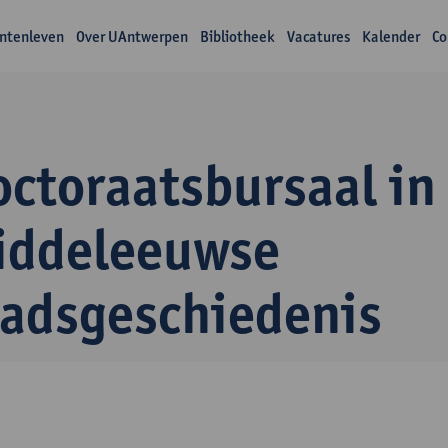
ntenleven
Over UAntwerpen
Bibliotheek
Vacatures
Kalender
Co
ctoraatsbursaal in
iddeleeuwse
tadsgeschiedenis