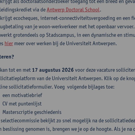
 krijgt als doctoraatsonderzoeker toegang tot een breed en gev
leidingskrediet via de
Antwerp Doctoral School
.
 krijgt ecocheques, internet-connectiviteitsvergoeding en een f
rugbetaling van je woon-werkverkeer met het openbaar vervoer.
 werkt grotendeels op Stadscampus, in een dynamische en sti
es
hier
meer over werken bij de Universiteit Antwerpen.
iteren?
 kan tot en met
17 augustus 2026
voor deze vacature solliciter
llicitatieplatform van de Universiteit Antwerpen. Klik op de knop
line sollicitatieformulier. Voeg volgende bijlages toe:
een motivatiebrief
CV met puntenlijst
Masterscriptie geschiedenis
 selectiecommissie bekijkt zo snel mogelijk na de sollicitatiedead
n beslissing genomen is, brengen we je op de hoogte. Als je na d