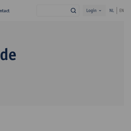
Login
ntact
NL
EN
zoek
 de