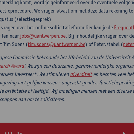
nmerking komt, word je geïnformeerd over de eventuele volgen
lectieprocedure. We vragen alvast om met deze data rekening te
gustus (selectiegesprek)
j vragen over het online sollicitatieformulier kan je de
Frequent
ilen naar
jobs@uantwerpen.be
. Bij inhoudelijke vragen over d
t Tim Soens (
tim.soens@uantwerpen.b
e
) of Peter.stabel (
pete
opese Commissie bekroonde het HR-beleid van de Universiteit 
earch Award
’. We zijn een duurzame, gezinsvriendelijke organisa
rkers investeert. We stimuleren
diversiteit
en hechten veel bel
geving met gelijke kansen - ongeacht gender, functiebeperkin
le oriëntatie of leeftijd. Wij moedigen mensen met een diverse 
chappen aan om te solliciteren.