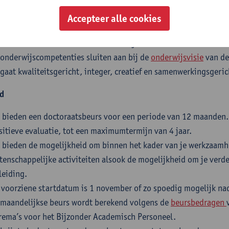
ddelnederlandse archiefbronnen.
Accepteer alle cookies
 hebt een goede kennis van het Nederlands en het Engels, zowel 
 onderzoekskwaliteiten sluiten aan bij het facultaire en
universi
 onderwijscompetenties sluiten aan bij de
onderwijsvisie
van de
 gaat kwaliteitsgericht, integer, creatief en samenwerkingsgeric
d
 bieden een doctoraatsbeurs voor een periode van 12 maanden.
sitieve evaluatie, tot een maximumtermijn van 4 jaar.
 bieden de mogelijkheid om binnen het kader van je werkzaamh
tenschappelijke activiteiten alsook de mogelijkheid om je verd
leiding.
 voorziene startdatum is 1 november of zo spoedig mogelijk na
 maandelijkse beurs wordt berekend volgens de
beursbedragen
rema’s voor het Bijzonder Academisch Personeel.