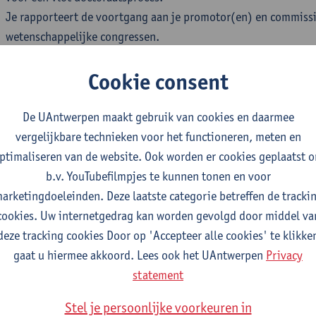
Je rapporteert de voortgang aan je promotor(en) en commissi
wetenschappelijke congressen.
Je verdedigt je proefschrift openbaar en streeft naar publicati
Cookie consent
resultaten als het uiteindelijke proefschrift.
 levert een ondersteunende, wetenschappelijke bijdrage aan be
t
Centrum voor Stadsgeschiedenis
en
AIPRIL, Antwerp Interdisc
De UAntwerpen maakt gebruik van cookies en daarmee
to Inequality.
vergelijkbare technieken voor het functioneren, meten en
ast het projectmatig onderzoek, ben je ook verantwoordelijk vo
ptimaliseren van de website. Ook worden er cookies geplaatst 
dersteunende taken met betrekking tot onderwijs en/of onder
b.v. YouTubefilmpjes te kunnen tonen en voor
partement Geschiedenis
arketingdoeleinden. Deze laatste categorie betreffen de tracki
cookies. Uw internetgedrag kan worden gevolgd door middel va
deze tracking cookies Door op 'Accepteer alle cookies' te klikke
gaat u hiermee akkoord. Lees ook het UAntwerpen
Privacy
 behaalde een masterdiploma in geschiedenis of je behaalt het 
statement
n aanstelling.
 kan uitstekende studieresultaten voorleggen.
Stel je persoonlijke voorkeuren in
 hebt ervaring met paleografie, middeleeuwse geschiedenis en 