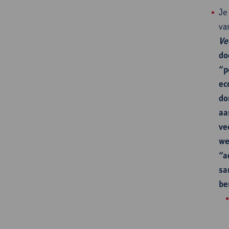
Je
va
Ve
do
“p
ec
do
aa
ve
we
“a
sa
be