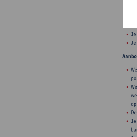
mi
Je
Je
Je
Je
Aanbo
We
po
We
we
op
De
Je
ba