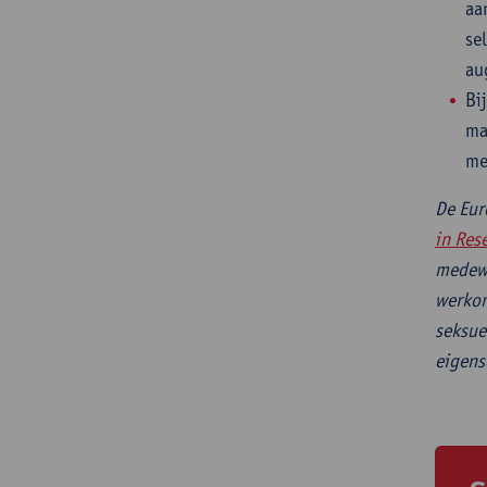
aa
se
au
Bi
ma
me
De Eur
in Res
medewe
werkom
seksue
eigens