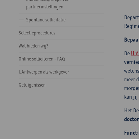
partnerinstellingen
Depart
Spontane sollicitatie
Regime
Selectieprocedures
Bepaa
Wat bieden wij?
De
Uni
Online solliciteren - FAQ
vernie
wetens
UAntwerpen als werkgever
meer d
Getuigenissen
morgen
kan ji
Het De
doctor
Functi