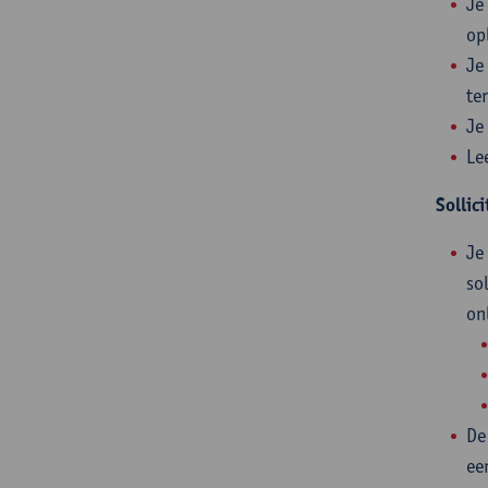
Je
op
Je
te
Je
Le
Sollic
Je
so
on
De
ee