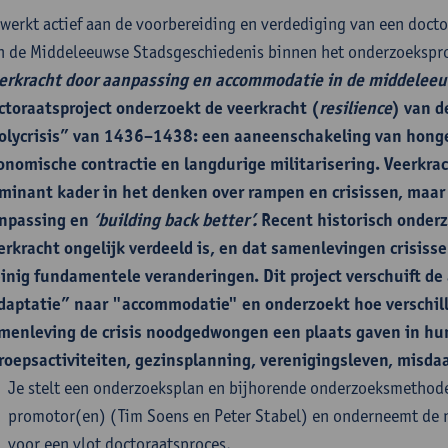
 werkt actief aan de voorbereiding en verdediging van een docto
n de Middeleeuwse Stadsgeschiedenis binnen het onderzoekspr
erkracht door aanpassing en accommodatie in de middelee
ctoraatsproject onderzoekt de veerkracht (
resilience
) van d
olycrisis” van 1436–1438: een aaneenschakeling van honge
onomische contractie en langdurige militarisering. Veerkrac
minant kader in het denken over rampen en crisissen, maar 
npassing en
‘building back better’.
Recent historisch onderz
erkracht ongelijk verdeeld is, en dat samenlevingen crisis
inig fundamentele veranderingen. Dit project verschuift de
daptatie” naar "accommodatie" en onderzoekt hoe verschill
menleving de crisis noodgedwongen een plaats gaven in hun
roepsactiviteiten, gezinsplanning, verenigingsleven, misdaad
Je stelt een onderzoeksplan en bijhorende onderzoeksmethod
promotor(en) (Tim Soens en Peter Stabel) en onderneemt de 
voor een vlot doctoraatsproces.