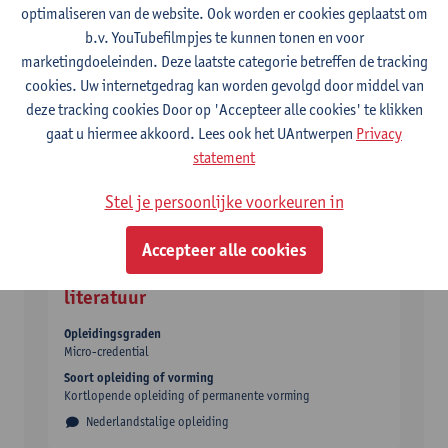
optimaliseren van de website. Ook worden er cookies geplaatst om
GOVTRUST Summer School
b.v. YouTubefilmpjes te kunnen tonen en voor
marketingdoeleinden. Deze laatste categorie betreffen de tracking
Opleidingsgraden
cookies. Uw internetgedrag kan worden gevolgd door middel van
Micro-credential
deze tracking cookies Door op 'Accepteer alle cookies' te klikken
Soort opleiding of vorming
gaat u hiermee akkoord. Lees ook het UAntwerpen
Privacy
Zomer- of winterschool
statement
Taught in English
Stel je persoonlijke voorkeuren in
Accepteer alle cookies
Hedendaagse Nederlandstalige
literatuur
Opleidingsgraden
Micro-credential
Soort opleiding of vorming
Kortlopende opleiding of permanente vorming
Nederlandstalige opleiding