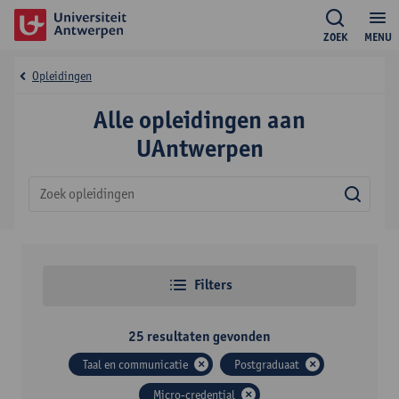
ZOEK
MENU
Opleidingen
Alle opleidingen aan
UAntwerpen
Zoek
Filters
25
resultaten gevonden
Taal en communicatie
Postgraduaat
Micro-credential