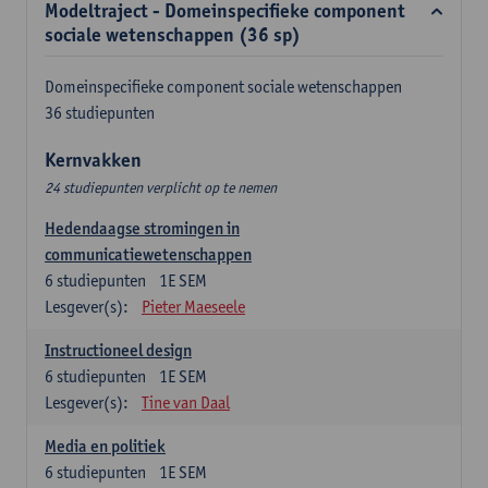
Modeltraject - Domeinspecifieke component
sociale wetenschappen (36 sp)
Domeinspecifieke component sociale wetenschappen
36 studiepunten
Kernvakken
24 studiepunten verplicht op te nemen
Hedendaagse stromingen in
communicatiewetenschappen
6
studiepunten
1E SEM
Lesgever(s):
Pieter Maeseele
Instructioneel design
6
studiepunten
1E SEM
Lesgever(s):
Tine van Daal
Media en politiek
6
studiepunten
1E SEM