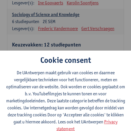
Lesgever(s):
Ine Goovaerts
Karolin Soontjens
Sociology of Science and Knowledge
6
studiepunten
2E SEM
Lesgever(s):
Frederic Vandermoere
Gert Verschraegen
Keuzevakken: 12 studiepunten
Keuzevakken cluster communicatiewetenschappen
Cookie consent
Consumer Psychology
6
studiepunten
2E SEM
De UAntwerpen maakt gebruik van cookies en daarmee
Lesgever(s):
Katrien Maldoy
Konrad Rudnicki
vergelijkbare technieken voor het functioneren, meten en
optimaliseren van de website. Ook worden er cookies geplaatst om
Journalistiek en crossmedialiteit
b.v. YouTubefilmpjes te kunnen tonen en voor
6
studiepunten
1E SEM
marketingdoeleinden. Deze laatste categorie betreffen de tracking
Lesgever(s):
Steve Paulussen
cookies. Uw internetgedrag kan worden gevolgd door middel van
Interne Communicatie
deze tracking cookies Door op 'Accepteer alle cookies' te klikken
6
studiepunten
1E SEM
gaat u hiermee akkoord. Lees ook het UAntwerpen
Privacy
Lesgever(s):
Charlotte De Backer
statement