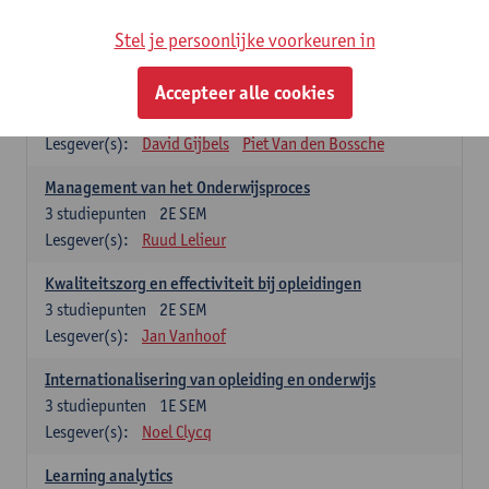
Stel je persoonlijke voorkeuren in
Keuzevakken cluster opleidings- en onderwijswetenschappen
Accepteer alle cookies
Leren op de werkplek
6
studiepunten
2E SEM
Lesgever(s):
David Gijbels
Piet Van den Bossche
Management van het Onderwijsproces
3
studiepunten
2E SEM
Lesgever(s):
Ruud Lelieur
Kwaliteitszorg en effectiviteit bij opleidingen
3
studiepunten
2E SEM
Lesgever(s):
Jan Vanhoof
Internationalisering van opleiding en onderwijs
3
studiepunten
1E SEM
Lesgever(s):
Noel Clycq
Learning analytics