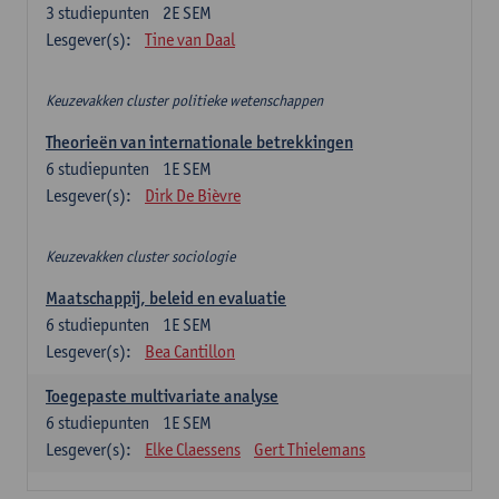
3
studiepunten
2E SEM
Lesgever(s):
Tine van Daal
Keuzevakken cluster politieke wetenschappen
Theorieën van internationale betrekkingen
6
studiepunten
1E SEM
Lesgever(s):
Dirk De Bièvre
Keuzevakken cluster sociologie
Maatschappij, beleid en evaluatie
6
studiepunten
1E SEM
Lesgever(s):
Bea Cantillon
Toegepaste multivariate analyse
6
studiepunten
1E SEM
Lesgever(s):
Elke Claessens
Gert Thielemans