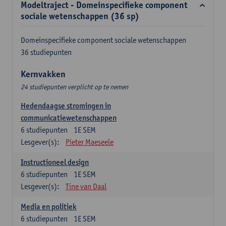
Modeltraject - Domeinspecifieke component
sociale wetenschappen (36 sp)
Domeinspecifieke component sociale wetenschappen
36 studiepunten
Kernvakken
24 studiepunten verplicht op te nemen
Hedendaagse stromingen in
communicatiewetenschappen
6
studiepunten
1E SEM
Lesgever(s):
Pieter Maeseele
Instructioneel design
6
studiepunten
1E SEM
Lesgever(s):
Tine van Daal
Media en politiek
6
studiepunten
1E SEM