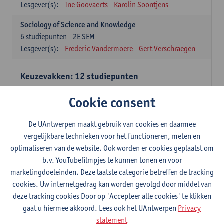
Lesgever(s):
Ine Goovaerts
Karolin Soontjens
Sociology of Science and Knowledge
6
studiepunten
2E SEM
Lesgever(s):
Frederic Vandermoere
Gert Verschraegen
Keuzevakken: 12 studiepunten
Keuzevakken cluster communicatiewetenschappen
Cookie consent
Consumer Psychology
6
studiepunten
2E SEM
De UAntwerpen maakt gebruik van cookies en daarmee
Lesgever(s):
Katrien Maldoy
Konrad Rudnicki
vergelijkbare technieken voor het functioneren, meten en
optimaliseren van de website. Ook worden er cookies geplaatst om
Journalistiek en crossmedialiteit
b.v. YouTubefilmpjes te kunnen tonen en voor
6
studiepunten
1E SEM
marketingdoeleinden. Deze laatste categorie betreffen de tracking
Lesgever(s):
Steve Paulussen
cookies. Uw internetgedrag kan worden gevolgd door middel van
Interne Communicatie
deze tracking cookies Door op 'Accepteer alle cookies' te klikken
6
studiepunten
1E SEM
gaat u hiermee akkoord. Lees ook het UAntwerpen
Privacy
Lesgever(s):
Charlotte De Backer
statement