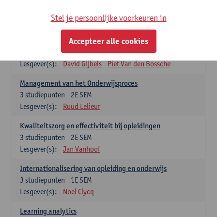
Stel je persoonlijke voorkeuren in
Keuzevakken cluster opleidings- en onderwijswetenschappen
Accepteer alle cookies
Leren op de werkplek
6
studiepunten
2E SEM
Lesgever(s):
David Gijbels
Piet Van den Bossche
Management van het Onderwijsproces
3
studiepunten
2E SEM
Lesgever(s):
Ruud Lelieur
Kwaliteitszorg en effectiviteit bij opleidingen
3
studiepunten
2E SEM
Lesgever(s):
Jan Vanhoof
Internationalisering van opleiding en onderwijs
3
studiepunten
1E SEM
Lesgever(s):
Noel Clycq
Learning analytics