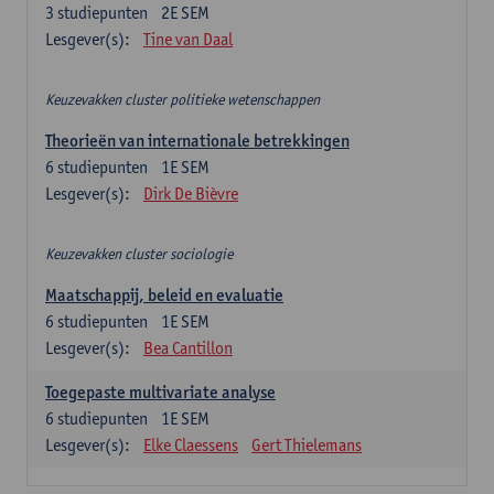
3
studiepunten
2E SEM
Lesgever(s):
Tine van Daal
Keuzevakken cluster politieke wetenschappen
Theorieën van internationale betrekkingen
6
studiepunten
1E SEM
Lesgever(s):
Dirk De Bièvre
Keuzevakken cluster sociologie
Maatschappij, beleid en evaluatie
6
studiepunten
1E SEM
Lesgever(s):
Bea Cantillon
Toegepaste multivariate analyse
6
studiepunten
1E SEM
Lesgever(s):
Elke Claessens
Gert Thielemans