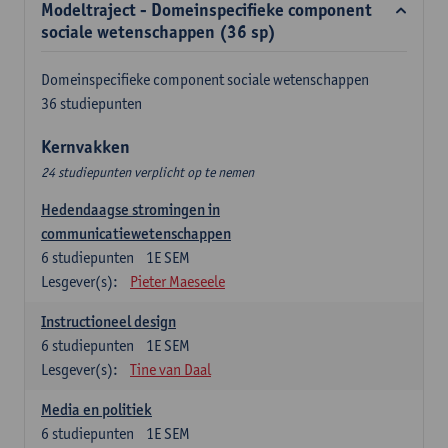
Modeltraject - Domeinspecifieke component
sociale wetenschappen (36 sp)
Domeinspecifieke component sociale wetenschappen
36 studiepunten
Kernvakken
24 studiepunten verplicht op te nemen
Hedendaagse stromingen in
communicatiewetenschappen
6
studiepunten
1E SEM
Lesgever(s):
Pieter Maeseele
Instructioneel design
6
studiepunten
1E SEM
Lesgever(s):
Tine van Daal
Media en politiek
6
studiepunten
1E SEM