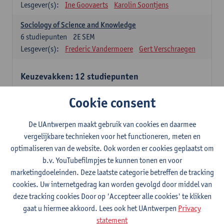
Lesgever(s):
Ine Goovaerts
Karolin Soontjens
Sociology of Science and Knowledge
6
studiepunten
2E SEM
Lesgever(s):
Frederic Vandermoere
Gert Verschraegen
Keuzevakken: 12 studiepunten
Keuzevakken cluster communicatiewetenschappen
Cookie consent
Consumer Psychology
6
studiepunten
2E SEM
De UAntwerpen maakt gebruik van cookies en daarmee
Lesgever(s):
Katrien Maldoy
Konrad Rudnicki
vergelijkbare technieken voor het functioneren, meten en
optimaliseren van de website. Ook worden er cookies geplaatst om
Journalistiek en crossmedialiteit
b.v. YouTubefilmpjes te kunnen tonen en voor
6
studiepunten
1E SEM
marketingdoeleinden. Deze laatste categorie betreffen de tracking
Lesgever(s):
Steve Paulussen
cookies. Uw internetgedrag kan worden gevolgd door middel van
Interne Communicatie
deze tracking cookies Door op 'Accepteer alle cookies' te klikken
6
studiepunten
1E SEM
gaat u hiermee akkoord. Lees ook het UAntwerpen
Privacy
Lesgever(s):
Charlotte De Backer
statement