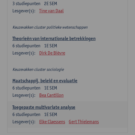
3
studiepunten
2E SEM
Lesgever(s):
Tine van Daal
Keuzevakken cluster politieke wetenschappen
Theorieën van internationale betrekkingen
6
studiepunten
1E SEM
Lesgever(s):
Dirk De Bièvre
Keuzevakken cluster sociologie
Maatschappij, beleid en evaluatie
6
studiepunten
1E SEM
Lesgever(s):
Bea Cantillon
Toegepaste multivariate analyse
6
studiepunten
1E SEM
Lesgever(s):
Elke Claessens
Gert Thielemans