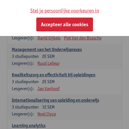
Stel je persoonlijke voorkeuren in
Keuzevakken cluster opleidings- en onderwijswetenschappen
Accepteer alle cookies
Leren op de werkplek
6
studiepunten
2E SEM
Lesgever(s):
David Gijbels
Piet Van den Bossche
Management van het Onderwijsproces
3
studiepunten
2E SEM
Lesgever(s):
Ruud Lelieur
Kwaliteitszorg en effectiviteit bij opleidingen
3
studiepunten
2E SEM
Lesgever(s):
Jan Vanhoof
Internationalisering van opleiding en onderwijs
3
studiepunten
1E SEM
Lesgever(s):
Noel Clycq
Learning analytics