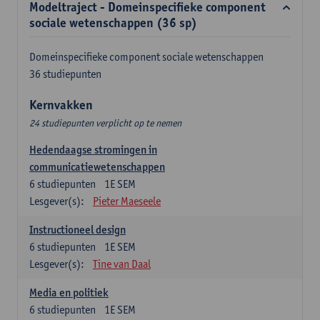
Modeltraject - Domeinspecifieke component
sociale wetenschappen (36 sp)
Domeinspecifieke component sociale wetenschappen
36 studiepunten
Kernvakken
24 studiepunten verplicht op te nemen
Hedendaagse stromingen in
communicatiewetenschappen
6
studiepunten
1E SEM
Lesgever(s):
Pieter Maeseele
Instructioneel design
6
studiepunten
1E SEM
Lesgever(s):
Tine van Daal
Media en politiek
6
studiepunten
1E SEM