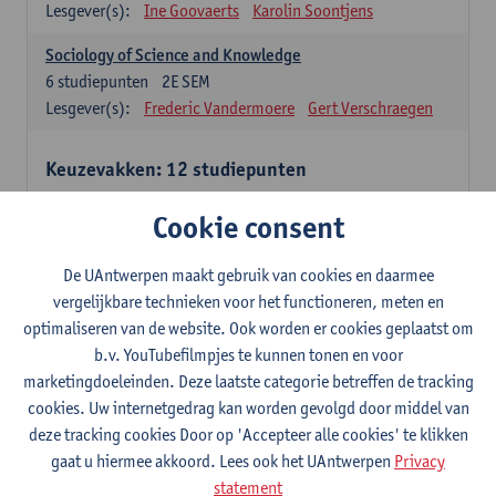
Lesgever(s):
Ine Goovaerts
Karolin Soontjens
Sociology of Science and Knowledge
6
studiepunten
2E SEM
Lesgever(s):
Frederic Vandermoere
Gert Verschraegen
Keuzevakken: 12 studiepunten
Keuzevakken cluster communicatiewetenschappen
Cookie consent
Consumer Psychology
6
studiepunten
2E SEM
De UAntwerpen maakt gebruik van cookies en daarmee
Lesgever(s):
Katrien Maldoy
Konrad Rudnicki
vergelijkbare technieken voor het functioneren, meten en
optimaliseren van de website. Ook worden er cookies geplaatst om
Journalistiek en crossmedialiteit
b.v. YouTubefilmpjes te kunnen tonen en voor
6
studiepunten
1E SEM
marketingdoeleinden. Deze laatste categorie betreffen de tracking
Lesgever(s):
Steve Paulussen
cookies. Uw internetgedrag kan worden gevolgd door middel van
Interne Communicatie
deze tracking cookies Door op 'Accepteer alle cookies' te klikken
6
studiepunten
1E SEM
gaat u hiermee akkoord. Lees ook het UAntwerpen
Privacy
Lesgever(s):
Charlotte De Backer
statement