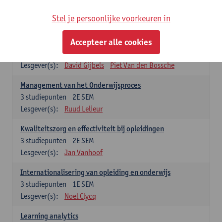
Stel je persoonlijke voorkeuren in
Keuzevakken cluster opleidings- en onderwijswetenschappen
Accepteer alle cookies
Leren op de werkplek
6
studiepunten
2E SEM
Lesgever(s):
David Gijbels
Piet Van den Bossche
Management van het Onderwijsproces
3
studiepunten
2E SEM
Lesgever(s):
Ruud Lelieur
Kwaliteitszorg en effectiviteit bij opleidingen
3
studiepunten
2E SEM
Lesgever(s):
Jan Vanhoof
Internationalisering van opleiding en onderwijs
3
studiepunten
1E SEM
Lesgever(s):
Noel Clycq
Learning analytics