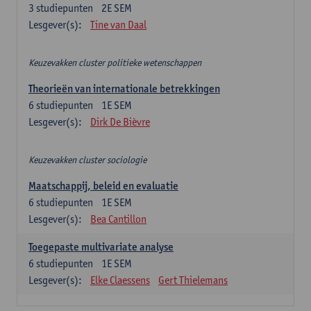
3
studiepunten
2E SEM
Lesgever(s):
Tine van Daal
Keuzevakken cluster politieke wetenschappen
Theorieën van internationale betrekkingen
6
studiepunten
1E SEM
Lesgever(s):
Dirk De Bièvre
Keuzevakken cluster sociologie
Maatschappij, beleid en evaluatie
6
studiepunten
1E SEM
Lesgever(s):
Bea Cantillon
Toegepaste multivariate analyse
6
studiepunten
1E SEM
Lesgever(s):
Elke Claessens
Gert Thielemans