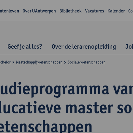
ntenleven
Over UAntwerpen
Bibliotheek
Vacatures
Kalender
Co
Geef je al les?
Over de lerarenopleiding
Jo
achelor
Maatschappijwetenschappen
Sociale wetenschappen
tudieprogramma va
ducatieve master so
etenschappen