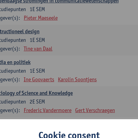
dendaagse stromingen in communicatiewetenschappen
tudiepunten
1E SEM
gever(s):
Pieter Maeseele
tructioneel design
tudiepunten
1E SEM
gever(s):
Tine van Daal
ia en politiek
tudiepunten
1E SEM
gever(s):
Ine Goovaerts
Karolin Soontjens
iology of Science and Knowledge
tudiepunten
2E SEM
gever(s):
Frederic Vandermoere
Gert Verschraegen
uzevakken: 12 studiepunten
Cookie consent
zevakken cluster communicatiewetenschappen