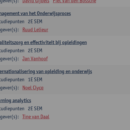
gever(s):
David Gijbels
Piet Van den Bossche
nagement van het Onderwijsproces
tudiepunten
2E SEM
gever(s):
Ruud Lelieur
liteitszorg en effectiviteit bij opleidingen
tudiepunten
2E SEM
gever(s):
Jan Vanhoof
ernationalisering van opleiding en onderwijs
tudiepunten
1E SEM
gever(s):
Noel Clycq
rning analytics
tudiepunten
2E SEM
gever(s):
Tine van Daal