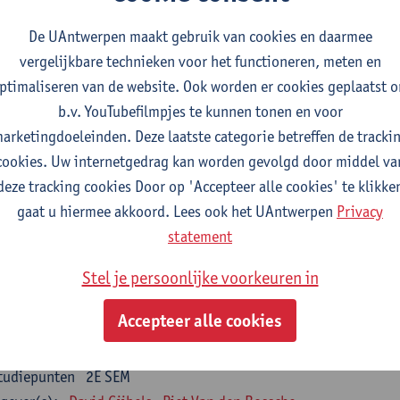
nsumer Psychology
De UAntwerpen maakt gebruik van cookies en daarmee
tudiepunten
2E SEM
vergelijkbare technieken voor het functioneren, meten en
gever(s):
Katrien Maldoy
Konrad Rudnicki
ptimaliseren van de website. Ook worden er cookies geplaatst 
b.v. YouTubefilmpjes te kunnen tonen en voor
rnalistiek en crossmedialiteit
arketingdoeleinden. Deze laatste categorie betreffen de tracki
tudiepunten
1E SEM
cookies. Uw internetgedrag kan worden gevolgd door middel va
gever(s):
Steve Paulussen
deze tracking cookies Door op 'Accepteer alle cookies' te klikke
gaat u hiermee akkoord. Lees ook het UAntwerpen
Privacy
terne Communicatie
statement
tudiepunten
1E SEM
gever(s):
Charlotte De Backer
Stel je persoonlijke voorkeuren in
zevakken cluster opleidings- en onderwijswetenschappen
Accepteer alle cookies
en op de werkplek
tudiepunten
2E SEM