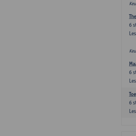
Keu
The
6
s
Les
Keu
Maa
6
s
Les
Toe
6
s
Les