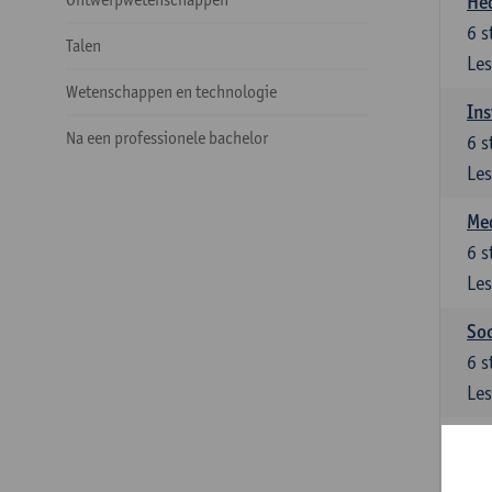
He
6
s
Talen
Les
Wetenschappen en technologie
Ins
Na een professionele bachelor
6
s
Les
Med
6
s
Les
Soc
6
s
Les
Ke
Keu