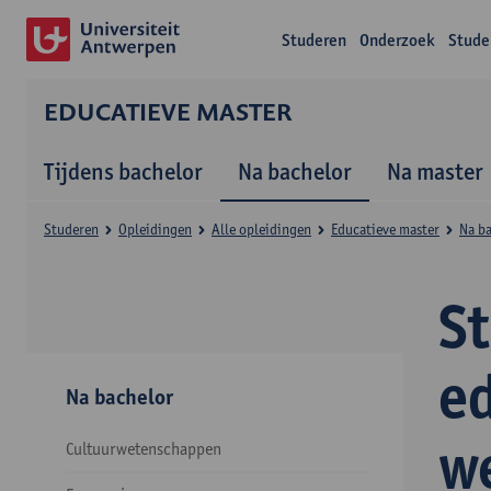
Studeren
Onderzoek
Stude
EDUCATIEVE MASTER
Tijdens bachelor
Na bachelor
Na master
Studeren
Opleidingen
Alle opleidingen
Educatieve master
Na b
S
e
Na bachelor
w
Cultuurwetenschappen