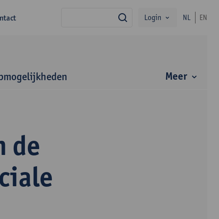
Login
ntact
NL
EN
zoek
Meer
bmogelijkheden
n de
ciale