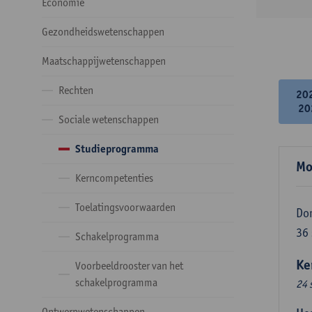
Economie
Gezondheidswetenschappen
Maatschappijwetenschappen
Rechten
20
20
Sociale wetenschappen
Studieprogramma
Mo
Kerncompetenties
Toelatingsvoorwaarden
Do
36
Schakelprogramma
Ke
Voorbeeldrooster van het
schakelprogramma
24 
Ontwerpwetenschappen