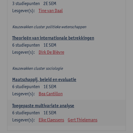
3
studiepunten
2E SEM
Lesgever(s):
Tine van Daal
Keuzevakken cluster politieke wetenschappen
Theorieën van internationale betrekkingen
6
studiepunten
1E SEM
Lesgever(s):
Dirk De Bièvre
Keuzevakken cluster sociologie
Maatschappij, beleid en evaluatie
6
studiepunten
1E SEM
Lesgever(s):
Bea Cantillon
Toegepaste multivariate analyse
6
studiepunten
1E SEM
Lesgever(s):
Elke Claessens
Gert Thielemans