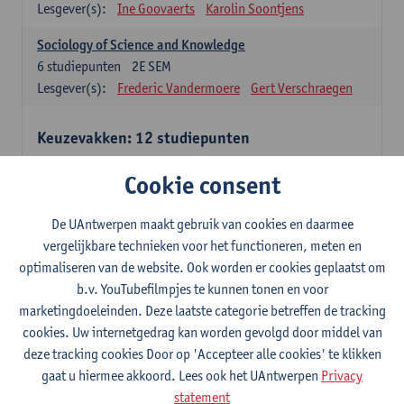
Lesgever(s):
Ine Goovaerts
Karolin Soontjens
Sociology of Science and Knowledge
6
studiepunten
2E SEM
Lesgever(s):
Frederic Vandermoere
Gert Verschraegen
Keuzevakken: 12 studiepunten
Keuzevakken cluster communicatiewetenschappen
Cookie consent
Consumer Psychology
6
studiepunten
2E SEM
De UAntwerpen maakt gebruik van cookies en daarmee
Lesgever(s):
Katrien Maldoy
Konrad Rudnicki
vergelijkbare technieken voor het functioneren, meten en
optimaliseren van de website. Ook worden er cookies geplaatst om
Journalistiek en crossmedialiteit
b.v. YouTubefilmpjes te kunnen tonen en voor
6
studiepunten
1E SEM
marketingdoeleinden. Deze laatste categorie betreffen de tracking
Lesgever(s):
Steve Paulussen
cookies. Uw internetgedrag kan worden gevolgd door middel van
Interne Communicatie
deze tracking cookies Door op 'Accepteer alle cookies' te klikken
6
studiepunten
1E SEM
gaat u hiermee akkoord. Lees ook het UAntwerpen
Privacy
Lesgever(s):
Charlotte De Backer
statement