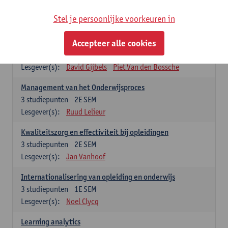
Stel je persoonlijke voorkeuren in
Keuzevakken cluster opleidings- en onderwijswetenschappen
Accepteer alle cookies
Leren op de werkplek
6
studiepunten
2E SEM
Lesgever(s):
David Gijbels
Piet Van den Bossche
Management van het Onderwijsproces
3
studiepunten
2E SEM
Lesgever(s):
Ruud Lelieur
Kwaliteitszorg en effectiviteit bij opleidingen
3
studiepunten
2E SEM
Lesgever(s):
Jan Vanhoof
Internationalisering van opleiding en onderwijs
3
studiepunten
1E SEM
Lesgever(s):
Noel Clycq
Learning analytics