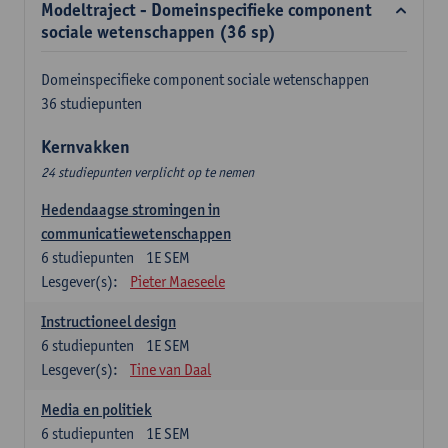
Modeltraject - Domeinspecifieke component
sociale wetenschappen (36 sp)
Domeinspecifieke component sociale wetenschappen
36 studiepunten
Kernvakken
24 studiepunten verplicht op te nemen
Hedendaagse stromingen in
communicatiewetenschappen
6
studiepunten
1E SEM
Lesgever(s):
Pieter Maeseele
Instructioneel design
6
studiepunten
1E SEM
Lesgever(s):
Tine van Daal
Media en politiek
6
studiepunten
1E SEM