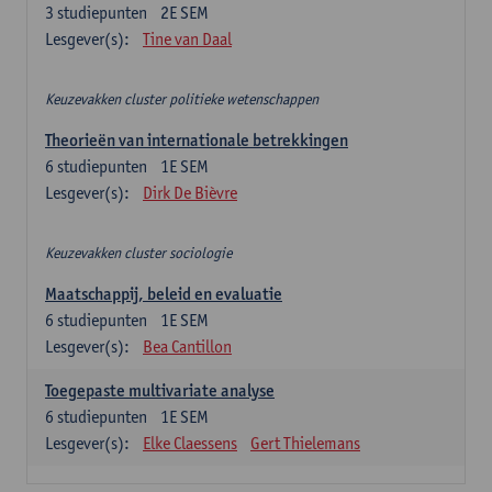
3
studiepunten
2E SEM
Lesgever(s):
Tine van Daal
Keuzevakken cluster politieke wetenschappen
Theorieën van internationale betrekkingen
6
studiepunten
1E SEM
Lesgever(s):
Dirk De Bièvre
Keuzevakken cluster sociologie
Maatschappij, beleid en evaluatie
6
studiepunten
1E SEM
Lesgever(s):
Bea Cantillon
Toegepaste multivariate analyse
6
studiepunten
1E SEM
Lesgever(s):
Elke Claessens
Gert Thielemans