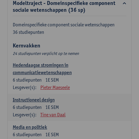
Modeltraject - Domeinspecifieke component
sociale wetenschappen (36 sp)
Domeinspecifieke component sociale wetenschappen
36 studiepunten
Kernvakken
24 studiepunten verplicht op te nemen
Hedendaagse stromingen in
communicatiewetenschappen
6
studiepunten
1E SEM
Lesgever(s):
Pieter Maeseele
Instructioneel design
6
studiepunten
1E SEM
Lesgever(s):
Tine van Daal
Media en politiek
6
studiepunten
1E SEM