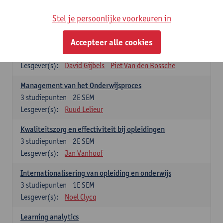
Stel je persoonlijke voorkeuren in
Keuzevakken cluster opleidings- en onderwijswetenschappen
Accepteer alle cookies
Leren op de werkplek
6
studiepunten
2E SEM
Lesgever(s):
David Gijbels
Piet Van den Bossche
Management van het Onderwijsproces
3
studiepunten
2E SEM
Lesgever(s):
Ruud Lelieur
Kwaliteitszorg en effectiviteit bij opleidingen
3
studiepunten
2E SEM
Lesgever(s):
Jan Vanhoof
Internationalisering van opleiding en onderwijs
3
studiepunten
1E SEM
Lesgever(s):
Noel Clycq
Learning analytics