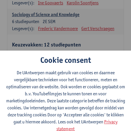
Lesgever(s):
Ine Goovaerts
Karolin Soontjens
Sociology of Science and Knowledge
6
studiepunten
2E SEM
Lesgever(s):
Frederic Vandermoere
Gert Verschraegen
Keuzevakken: 12 studiepunten
Keuzevakken cluster communicatiewetenschappen
Cookie consent
Consumer Psychology
6
studiepunten
2E SEM
De UAntwerpen maakt gebruik van cookies en daarmee
Lesgever(s):
Katrien Maldoy
Konrad Rudnicki
vergelijkbare technieken voor het functioneren, meten en
optimaliseren van de website. Ook worden er cookies geplaatst om
Journalistiek en crossmedialiteit
b.v. YouTubefilmpjes te kunnen tonen en voor
6
studiepunten
1E SEM
marketingdoeleinden. Deze laatste categorie betreffen de tracking
Lesgever(s):
Steve Paulussen
cookies. Uw internetgedrag kan worden gevolgd door middel van
Interne Communicatie
deze tracking cookies Door op 'Accepteer alle cookies' te klikken
6
studiepunten
1E SEM
gaat u hiermee akkoord. Lees ook het UAntwerpen
Privacy
Lesgever(s):
Charlotte De Backer
statement