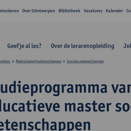
ntenleven
Over UAntwerpen
Bibliotheek
Vacatures
Kalender
Co
Geef je al les?
Over de lerarenopleiding
Jo
achelor
Maatschappijwetenschappen
Sociale wetenschappen
tudieprogramma va
ducatieve master so
etenschappen