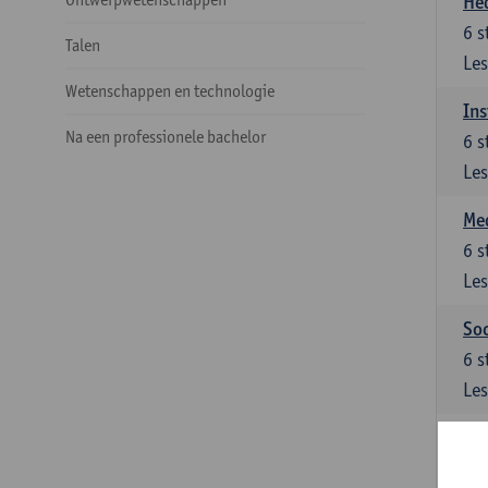
He
6
s
Talen
Les
Wetenschappen en technologie
Ins
Na een professionele bachelor
6
s
Les
Med
6
s
Les
Soc
6
s
Les
Ke
Keu