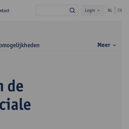
Login
ntact
NL
EN
zoek
Meer
bmogelijkheden
n de
ciale