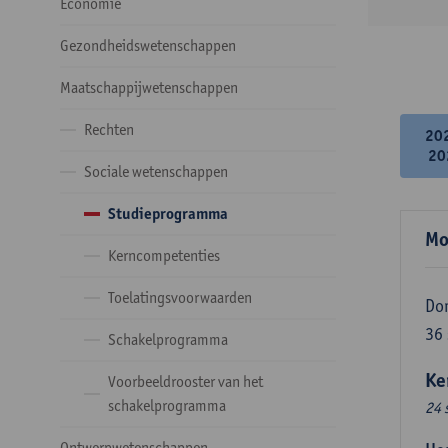
Economie
Gezondheidswetenschappen
Maatschappijwetenschappen
Rechten
20
20
Sociale wetenschappen
Studieprogramma
Mo
Kerncompetenties
Toelatingsvoorwaarden
Do
36
Schakelprogramma
Ke
Voorbeeldrooster van het
schakelprogramma
24 
Ontwerpwetenschappen