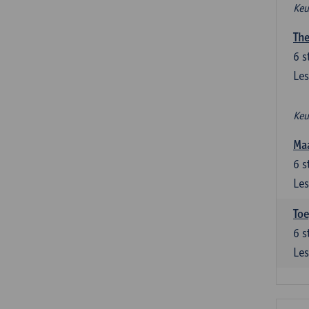
Keu
The
6
s
Les
Keu
Maa
6
s
Les
Toe
6
s
Les