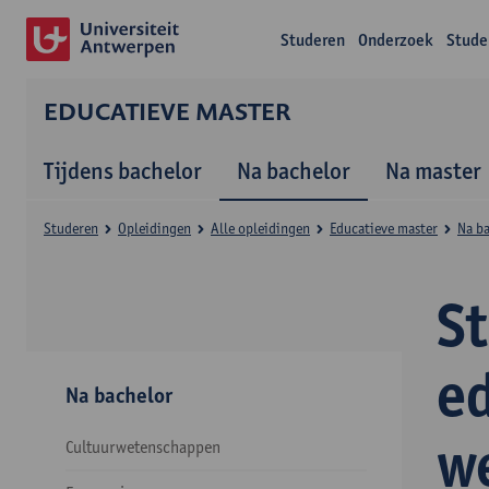
Studeren
Onderzoek
Stude
EDUCATIEVE MASTER
Tijdens bachelor
Na bachelor
Na master
Studeren
Opleidingen
Alle opleidingen
Educatieve master
Na b
S
e
Na bachelor
w
Cultuurwetenschappen