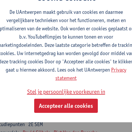
nsumer Psychology
De UAntwerpen maakt gebruik van cookies en daarmee
tudiepunten
2E SEM
vergelijkbare technieken voor het functioneren, meten en
gever(s):
Katrien Maldoy
Konrad Rudnicki
ptimaliseren van de website. Ook worden er cookies geplaatst 
b.v. YouTubefilmpjes te kunnen tonen en voor
rnalistiek en crossmedialiteit
arketingdoeleinden. Deze laatste categorie betreffen de tracki
tudiepunten
1E SEM
cookies. Uw internetgedrag kan worden gevolgd door middel va
gever(s):
Steve Paulussen
deze tracking cookies Door op 'Accepteer alle cookies' te klikke
gaat u hiermee akkoord. Lees ook het UAntwerpen
Privacy
terne Communicatie
statement
tudiepunten
1E SEM
gever(s):
Charlotte De Backer
Stel je persoonlijke voorkeuren in
zevakken cluster opleidings- en onderwijswetenschappen
Accepteer alle cookies
en op de werkplek
tudiepunten
2E SEM