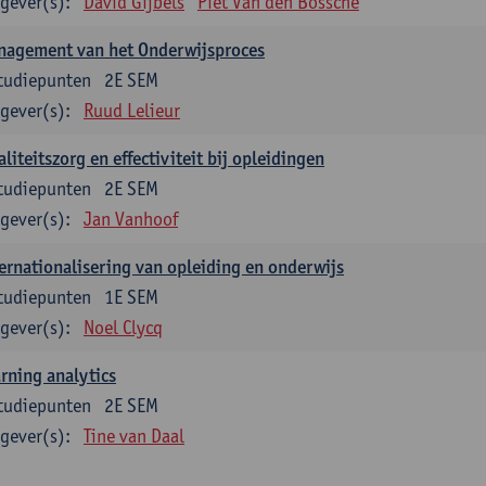
gever(s):
David Gijbels
Piet Van den Bossche
nagement van het Onderwijsproces
tudiepunten
2E SEM
gever(s):
Ruud Lelieur
liteitszorg en effectiviteit bij opleidingen
tudiepunten
2E SEM
gever(s):
Jan Vanhoof
ernationalisering van opleiding en onderwijs
tudiepunten
1E SEM
gever(s):
Noel Clycq
rning analytics
tudiepunten
2E SEM
gever(s):
Tine van Daal