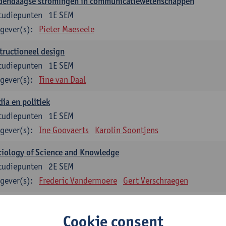
dendaagse stromingen in communicatiewetenschappen
tudiepunten
1E SEM
gever(s):
Pieter Maeseele
tructioneel design
tudiepunten
1E SEM
gever(s):
Tine van Daal
ia en politiek
tudiepunten
1E SEM
gever(s):
Ine Goovaerts
Karolin Soontjens
iology of Science and Knowledge
tudiepunten
2E SEM
gever(s):
Frederic Vandermoere
Gert Verschraegen
uzevakken: 12 studiepunten
Cookie consent
zevakken cluster communicatiewetenschappen