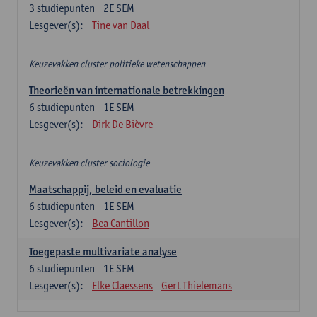
3
studiepunten
2E SEM
Lesgever(s):
Tine van Daal
Keuzevakken cluster politieke wetenschappen
Theorieën van internationale betrekkingen
6
studiepunten
1E SEM
Lesgever(s):
Dirk De Bièvre
Keuzevakken cluster sociologie
Maatschappij, beleid en evaluatie
6
studiepunten
1E SEM
Lesgever(s):
Bea Cantillon
Toegepaste multivariate analyse
6
studiepunten
1E SEM
Lesgever(s):
Elke Claessens
Gert Thielemans