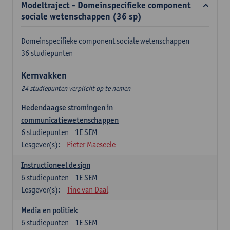
Modeltraject - Domeinspecifieke component
sociale wetenschappen (36 sp)
Domeinspecifieke component sociale wetenschappen
36 studiepunten
Kernvakken
24 studiepunten verplicht op te nemen
Hedendaagse stromingen in
communicatiewetenschappen
6
studiepunten
1E SEM
Lesgever(s):
Pieter Maeseele
Instructioneel design
6
studiepunten
1E SEM
Lesgever(s):
Tine van Daal
Media en politiek
6
studiepunten
1E SEM