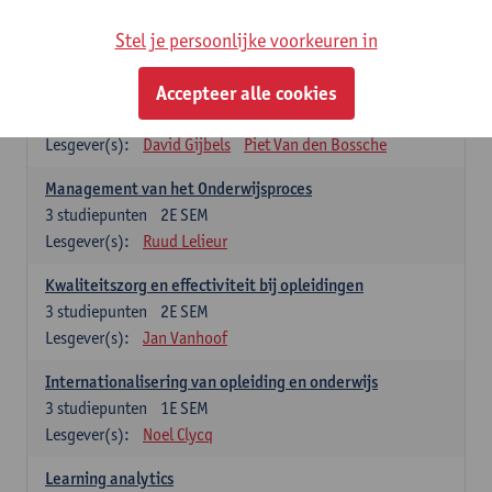
Stel je persoonlijke voorkeuren in
Keuzevakken cluster opleidings- en onderwijswetenschappen
Accepteer alle cookies
Leren op de werkplek
6
studiepunten
2E SEM
Lesgever(s):
David Gijbels
Piet Van den Bossche
Management van het Onderwijsproces
3
studiepunten
2E SEM
Lesgever(s):
Ruud Lelieur
Kwaliteitszorg en effectiviteit bij opleidingen
3
studiepunten
2E SEM
Lesgever(s):
Jan Vanhoof
Internationalisering van opleiding en onderwijs
3
studiepunten
1E SEM
Lesgever(s):
Noel Clycq
Learning analytics