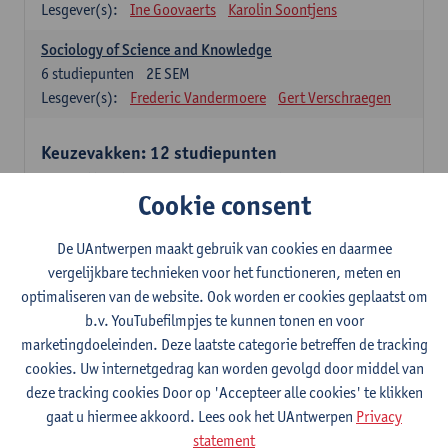
Lesgever(s):
Ine Goovaerts
Karolin Soontjens
Sociology of Science and Knowledge
6
studiepunten
2E SEM
Lesgever(s):
Frederic Vandermoere
Gert Verschraegen
Keuzevakken: 12 studiepunten
Keuzevakken cluster communicatiewetenschappen
Cookie consent
Consumer Psychology
6
studiepunten
2E SEM
De UAntwerpen maakt gebruik van cookies en daarmee
Lesgever(s):
Katrien Maldoy
Konrad Rudnicki
vergelijkbare technieken voor het functioneren, meten en
optimaliseren van de website. Ook worden er cookies geplaatst om
Journalistiek en crossmedialiteit
b.v. YouTubefilmpjes te kunnen tonen en voor
6
studiepunten
1E SEM
marketingdoeleinden. Deze laatste categorie betreffen de tracking
Lesgever(s):
Steve Paulussen
cookies. Uw internetgedrag kan worden gevolgd door middel van
Interne Communicatie
deze tracking cookies Door op 'Accepteer alle cookies' te klikken
6
studiepunten
1E SEM
gaat u hiermee akkoord. Lees ook het UAntwerpen
Privacy
Lesgever(s):
Charlotte De Backer
statement