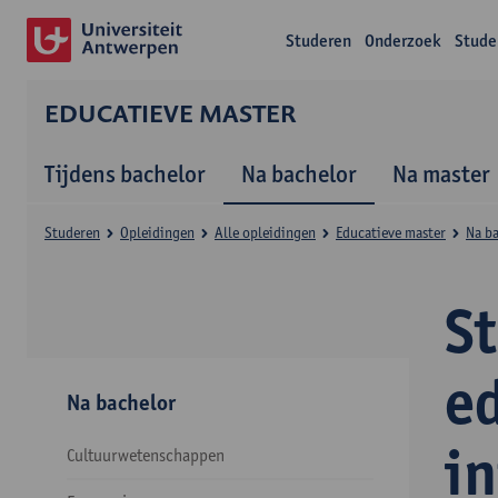
Studeren
Onderzoek
Stude
EDUCATIEVE MASTER
Tijdens bachelor
Na bachelor
Na master
Studeren
Opleidingen
Alle opleidingen
Educatieve master
Na b
S
e
Na bachelor
in
Cultuurwetenschappen