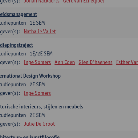
gever(s):
Johan Nackaerts
Gert Van Echelpoel
leidsmanagement
tudiepunten
1E SEM
gever(s):
Nathalie Vallet
diepingstraject
tudiepunten
1E/2E SEM
gever(s):
Inge Somers
Ann Coen
Glen D'haenens
Esther V
ernational Design Workshop
tudiepunten
2E SEM
gever(s):
Inge Somers
torische interieurs, stijlen en meubels
tudiepunten
2E SEM
gever(s):
Julie De Groot
hitectuur- en kunstfilosofie