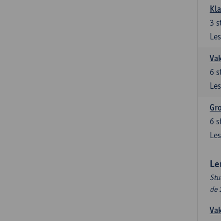
Kl
3
s
Les
Vak
6
s
Les
Gr
6
s
Les
Le
Stu
de 
Vak