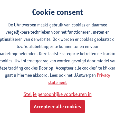
student kiest voor 9 studiepunten één of meerdere opleidingsonderdelen u
Cookie consent
kan ook gekozen worden uit het aanbod van masteropleidingsonderdelen v
dent dient hiervoor een goedkeuring aan te vragen via het formulier 'aa
 een UA-opleiding' (zie website). Het ingevulde formulier moet, volgens
De UAntwerpen maakt gebruik van cookies en daarmee
dentenadministratie van de faculteit Ontwerpwetenschappen bezorgd wo
vergelijkbare technieken voor het functioneren, meten en
ptimaliseren van de website. Ook worden er cookies geplaatst 
diereis 2
b.v. YouTubefilmpjes te kunnen tonen en voor
tudiepunten
1E/2E SEM
arketingdoeleinden. Deze laatste categorie betreffen de tracki
gever(s):
Johan Nackaerts
Paul Wauters
cookies. Uw internetgedrag kan worden gevolgd door middel va
sign/Research Week
deze tracking cookies Door op 'Accepteer alle cookies' te klikke
tudiepunten
2E SEM
gaat u hiermee akkoord. Lees ook het UAntwerpen
Privacy
gever(s):
Els De Vos
statement
itage: Global and European Frames
Stel je persoonlijke voorkeuren in
tudiepunten
1E SEM
gever(s):
Jermina Stanojev
Accepteer alle cookies