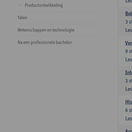
Les
Productontwikkeling
Be
Talen
3
s
Les
Wetenschappen en technologie
Na een professionele bachelor
Ver
9
s
Les
Int
3
s
Les
His
6
s
Les
Arc