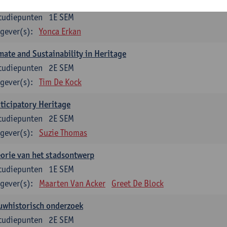
lt Heritage
tudiepunten
1E SEM
gever(s):
Yonca Erkan
mate and Sustainability in Heritage
tudiepunten
2E SEM
gever(s):
Tim De Kock
ticipatory Heritage
tudiepunten
2E SEM
gever(s):
Suzie Thomas
orie van het stadsontwerp
tudiepunten
1E SEM
gever(s):
Maarten Van Acker
Greet De Block
uwhistorisch onderzoek
tudiepunten
2E SEM