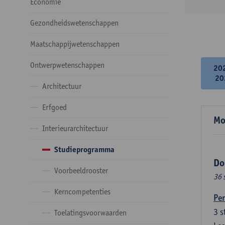
Economie
Gezondheidswetenschappen
Maatschappijwetenschappen
Ontwerpwetenschappen
20
20
Architectuur
Erfgoed
Mo
Interieurarchitectuur
Studieprogramma
Do
Voorbeeldrooster
36 
Kerncompetenties
Per
3
s
Toelatingsvoorwaarden