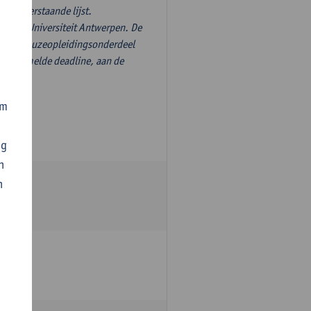
it onderstaande lijst.
an de Universiteit Antwerpen. De
nvraag keuzeopleidingsonderdeel
 de vermelde deadline, aan de
rden.
om
ng
n
n