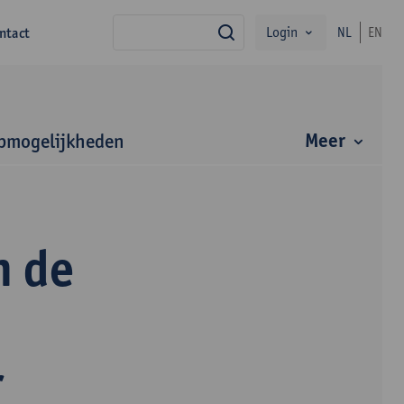
Login
ntact
NL
EN
zoek
Meer
bmogelijkheden
n de
r