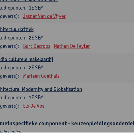
tudiepunten
1E SEM
gever(s):
Jasper Van de Vijver
hitectuurkritiek
tudiepunten
2E SEM
gever(s):
Bart Decroos
Nathan De Feyter
dio culturele makelaardij
tudiepunten
2E SEM
gever(s):
Marleen Goethals
hitecture, Modernity and Globalisation
tudiepunten
1E SEM
gever(s):
Els De Vos
meinspecifieke component - keuzeopleidingsonderde
tudiepunten