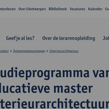
ntenleven
Over UAntwerpen
Bibliotheek
Vacatures
Kalender
Co
Geef je al les?
Over de lerarenopleiding
Jo
achelor
Ontwerpwetenschappen
Interieurarchitectuur
tudieprogramma va
ducatieve master
terieurarchitectuu