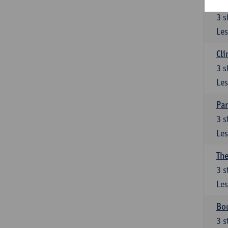
Bui
3
s
Les
Cli
3
s
Les
Par
3
s
Les
The
3
s
Les
Bo
3
s