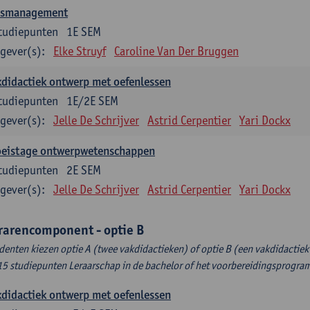
asmanagement
tudiepunten
1E SEM
gever(s):
Elke Struyf
Caroline Van Der Bruggen
didactiek ontwerp met oefenlessen
tudiepunten
1E/2E SEM
gever(s):
Jelle De Schrijver
Astrid Cerpentier
Yari Dockx
oeistage ontwerpwetenschappen
tudiepunten
2E SEM
gever(s):
Jelle De Schrijver
Astrid Cerpentier
Yari Dockx
rarencomponent - optie B
denten kiezen optie A (twee vakdidactieken) of optie B (een vakdidactiek 
15 studiepunten Leraarschap in de bachelor of het voorbereidingsprogr
didactiek ontwerp met oefenlessen