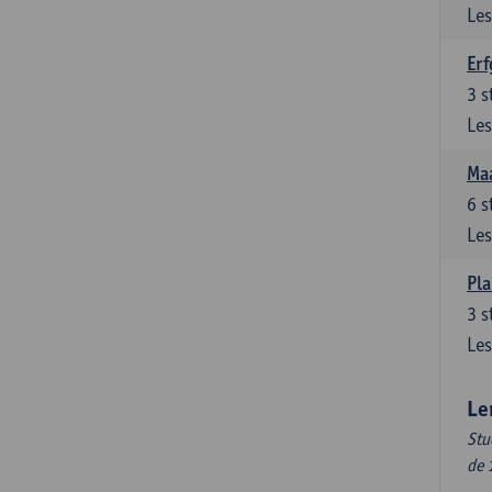
Les
Erf
3
s
Les
Maa
6
s
Les
Pla
3
s
Les
Le
Stu
de 