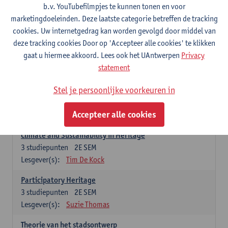
Design/Research Week
b.v. YouTubefilmpjes te kunnen tonen en voor
3
studiepunten
2E SEM
marketingdoeleinden. Deze laatste categorie betreffen de tracking
Lesgever(s):
Els De Vos
cookies. Uw internetgedrag kan worden gevolgd door middel van
deze tracking cookies Door op 'Accepteer alle cookies' te klikken
Heritage: Global and European Frames
gaat u hiermee akkoord. Lees ook het UAntwerpen
Privacy
3
studiepunten
1E SEM
statement
Lesgever(s):
Jermina Stanojev
Stel je persoonlijke voorkeuren in
Built Heritage
3
studiepunten
1E SEM
Accepteer alle cookies
Lesgever(s):
Yonca Erkan
Climate and Sustainability in Heritage
3
studiepunten
2E SEM
Lesgever(s):
Tim De Kock
Participatory Heritage
3
studiepunten
2E SEM
Lesgever(s):
Suzie Thomas
Theorie van het stadsontwerp