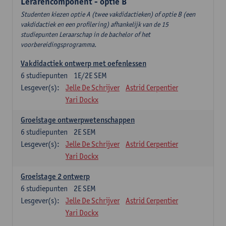
Lerarencomponent - optie B
Studenten kiezen optie A (twee vakdidactieken) of optie B (een
vakdidactiek en een profilering) afhankelijk van de 15
studiepunten Leraarschap in de bachelor of het
voorbereidingsprogramma.
Vakdidactiek ontwerp met oefenlessen
6
studiepunten
1E/2E SEM
Lesgever(s):
Jelle De Schrijver
Astrid Cerpentier
Yari Dockx
Groeistage ontwerpwetenschappen
6
studiepunten
2E SEM
Lesgever(s):
Jelle De Schrijver
Astrid Cerpentier
Yari Dockx
Groeistage 2 ontwerp
6
studiepunten
2E SEM
Lesgever(s):
Jelle De Schrijver
Astrid Cerpentier
Yari Dockx