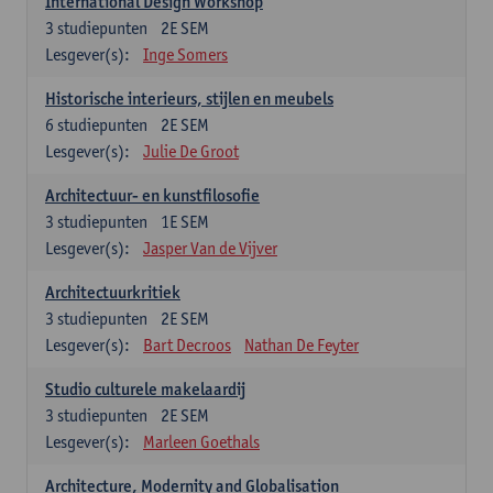
International Design Workshop
3
studiepunten
2E SEM
Lesgever(s):
Inge Somers
Historische interieurs, stijlen en meubels
6
studiepunten
2E SEM
Lesgever(s):
Julie De Groot
Architectuur- en kunstfilosofie
3
studiepunten
1E SEM
Lesgever(s):
Jasper Van de Vijver
Architectuurkritiek
3
studiepunten
2E SEM
Lesgever(s):
Bart Decroos
Nathan De Feyter
Studio culturele makelaardij
3
studiepunten
2E SEM
Lesgever(s):
Marleen Goethals
Architecture, Modernity and Globalisation