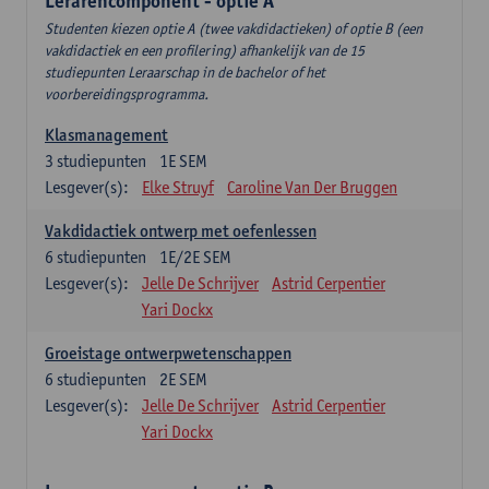
Lerarencomponent - optie A
Studenten kiezen optie A (twee vakdidactieken) of optie B (een
vakdidactiek en een profilering) afhankelijk van de 15
studiepunten Leraarschap in de bachelor of het
voorbereidingsprogramma.
Klasmanagement
3
studiepunten
1E SEM
Lesgever(s):
Elke Struyf
Caroline Van Der Bruggen
Vakdidactiek ontwerp met oefenlessen
6
studiepunten
1E/2E SEM
Lesgever(s):
Jelle De Schrijver
Astrid Cerpentier
Yari Dockx
Groeistage ontwerpwetenschappen
6
studiepunten
2E SEM
Lesgever(s):
Jelle De Schrijver
Astrid Cerpentier
Yari Dockx