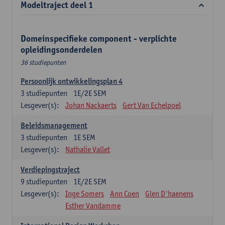
Modeltraject deel 1
Domeinspecifieke component - verplichte
opleidingsonderdelen
36 studiepunten
Persoonlijk ontwikkelingsplan 4
3
studiepunten
1E/2E SEM
Lesgever(s):
Johan Nackaerts
Gert Van Echelpoel
Beleidsmanagement
3
studiepunten
1E SEM
Lesgever(s):
Nathalie Vallet
Verdiepingstraject
9
studiepunten
1E/2E SEM
Lesgever(s):
Inge Somers
Ann Coen
Glen D'haenens
Esther Vandamme