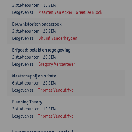
3
studiepunten
1E SEM
Lesgever(s):
Maarten Van Acker
Greet De Block
Bouwhistorisch onderzoek
3
studiepunten
2E SEM
Lesgever(s):
Bhumi Vanderheyden
Erfgoed: beleid en regelgeving
3
studiepunten
2E SEM
Lesgever(s):
Gregory Vercauteren
Maatschappij en ruimte
6
studiepunten
2E SEM
Lesgever(s):
Thomas Vanoutrive
Planning Theory
3
studiepunten
1E SEM
Lesgever(s):
Thomas Vanoutrive