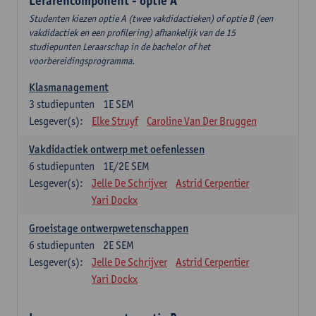
Lerarencomponent - optie A
Studenten kiezen optie A (twee vakdidactieken) of optie B (een
vakdidactiek en een profilering) afhankelijk van de 15
studiepunten Leraarschap in de bachelor of het
voorbereidingsprogramma.
Klasmanagement
3
studiepunten
1E SEM
Lesgever(s):
Elke Struyf
Caroline Van Der Bruggen
Vakdidactiek ontwerp met oefenlessen
6
studiepunten
1E/2E SEM
Lesgever(s):
Jelle De Schrijver
Astrid Cerpentier
Yari Dockx
Groeistage ontwerpwetenschappen
6
studiepunten
2E SEM
Lesgever(s):
Jelle De Schrijver
Astrid Cerpentier
Yari Dockx