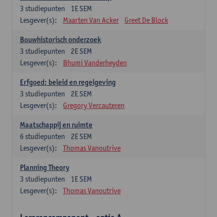
3
studiepunten
1E SEM
Lesgever(s):
Maarten Van Acker
Greet De Block
Bouwhistorisch onderzoek
3
studiepunten
2E SEM
Lesgever(s):
Bhumi Vanderheyden
Erfgoed: beleid en regelgeving
3
studiepunten
2E SEM
Lesgever(s):
Gregory Vercauteren
Maatschappij en ruimte
6
studiepunten
2E SEM
Lesgever(s):
Thomas Vanoutrive
Planning Theory
3
studiepunten
1E SEM
Lesgever(s):
Thomas Vanoutrive