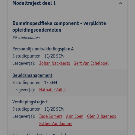
Modeltraject deel 1
Domeinspecifieke component - verplichte
opleidingsonderdelen
36 studiepunten
Persoonlijk ontwikkelingsplan 4
3
studiepunten
1E/2E SEM
Lesgever(s):
Johan Nackaerts
Gert Van Echelpoel
Beleidsmanagement
3
studiepunten
1E SEM
Lesgever(s):
Nathalie Vallet
Verdiepingstraject
9
studiepunten
1E/2E SEM
Lesgever(s):
Inge Somers
Ann Coen
Glen D'haenens
Esther Vandamme