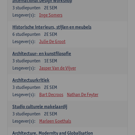
International Design Workshop
3
studiepunten
2E SEM
Lesgever(s):
Inge Somers
Historische interieurs, stijlen en meubels
6
studiepunten
2E SEM
Lesgever(s):
Julie De Groot
Architectuur- en kunstfilosofie
3
studiepunten
1E SEM
Lesgever(s):
Jasper Van de Vijver
Architectuurkritiek
3
studiepunten
2E SEM
Lesgever(s):
Bart Decroos
Nathan De Feyter
Studio culturele makelaardij
3
studiepunten
2E SEM
Lesgever(s):
Marleen Goethals
Architecture, Modernity and Globalisation