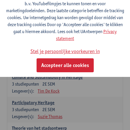
Design/Research Week
b.v. YouTubefilmpjes te kunnen tonen en voor
3
studiepunten
2E SEM
marketingdoeleinden. Deze laatste categorie betreffen de tracking
Lesgever(s):
Els De Vos
cookies. Uw internetgedrag kan worden gevolgd door middel van
deze tracking cookies Door op 'Accepteer alle cookies' te klikken
Heritage: Global and European Frames
gaat u hiermee akkoord. Lees ook het UAntwerpen
Privacy
3
studiepunten
1E SEM
statement
Lesgever(s):
Jermina Stanojev
Stel je persoonlijke voorkeuren in
Built Heritage
3
studiepunten
1E SEM
Accepteer alle cookies
Lesgever(s):
Yonca Erkan
Climate and Sustainability in Heritage
3
studiepunten
2E SEM
Lesgever(s):
Tim De Kock
Participatory Heritage
3
studiepunten
2E SEM
Lesgever(s):
Suzie Thomas
Theorie van het stadsontwerp