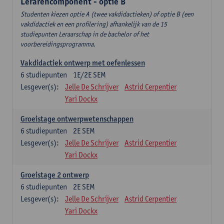
Lerarencomponent - optie B
Studenten kiezen optie A (twee vakdidactieken) of optie B (een
vakdidactiek en een profilering) afhankelijk van de 15
studiepunten Leraarschap in de bachelor of het
voorbereidingsprogramma.
Vakdidactiek ontwerp met oefenlessen
6
studiepunten
1E/2E SEM
Lesgever(s):
Jelle De Schrijver
Astrid Cerpentier
Yari Dockx
Groeistage ontwerpwetenschappen
6
studiepunten
2E SEM
Lesgever(s):
Jelle De Schrijver
Astrid Cerpentier
Yari Dockx
Groeistage 2 ontwerp
6
studiepunten
2E SEM
Lesgever(s):
Jelle De Schrijver
Astrid Cerpentier
Yari Dockx