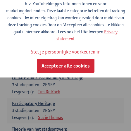
Design/Research Week
b.v. YouTubefilmpjes te kunnen tonen en voor
3
studiepunten
2E SEM
marketingdoeleinden. Deze laatste categorie betreffen de tracking
Lesgever(s):
Els De Vos
cookies. Uw internetgedrag kan worden gevolgd door middel van
deze tracking cookies Door op 'Accepteer alle cookies' te klikken
Heritage: Global and European Frames
gaat u hiermee akkoord. Lees ook het UAntwerpen
Privacy
3
studiepunten
1E SEM
statement
Lesgever(s):
Jermina Stanojev
Stel je persoonlijke voorkeuren in
Built Heritage
3
studiepunten
1E SEM
Accepteer alle cookies
Lesgever(s):
Yonca Erkan
Climate and Sustainability in Heritage
3
studiepunten
2E SEM
Lesgever(s):
Tim De Kock
Participatory Heritage
3
studiepunten
2E SEM
Lesgever(s):
Suzie Thomas
Theorie van het stadsontwerp