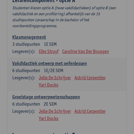
Lerarencomponent - optie A
Studenten kiezen optie A (twee vakdidactieken) of optie B (een
vakdidactiek en een profilering) afhankelijk van de 15
studiepunten Leraarschap in de bachelor of het
voorbereidingsprogramma.
Klasmanagement
3
studiepunten
1E SEM
Lesgever(s):
Elke Struyf
Caroline Van Der Bruggen
Vakdidactiek ontwerp met oefenlessen
6
studiepunten
1E/2E SEM
Lesgever(s):
Jelle De Schrijver
Astrid Cerpentier
Yari Dockx
Groeistage ontwerpwetenschappen
6
studiepunten
2E SEM
Lesgever(s):
Jelle De Schrijver
Astrid Cerpentier
Yari Dockx