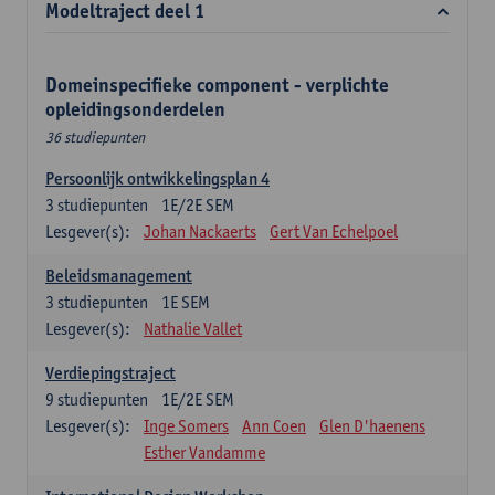
Modeltraject deel 1
Domeinspecifieke component - verplichte
opleidingsonderdelen
36 studiepunten
Persoonlijk ontwikkelingsplan 4
3
studiepunten
1E/2E SEM
Lesgever(s):
Johan Nackaerts
Gert Van Echelpoel
Beleidsmanagement
3
studiepunten
1E SEM
Lesgever(s):
Nathalie Vallet
Verdiepingstraject
9
studiepunten
1E/2E SEM
Lesgever(s):
Inge Somers
Ann Coen
Glen D'haenens
Esther Vandamme