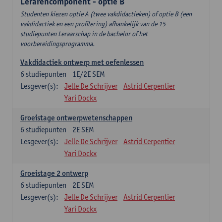
Lerarencomponent - optie B
Studenten kiezen optie A (twee vakdidactieken) of optie B (een
vakdidactiek en een profilering) afhankelijk van de 15
studiepunten Leraarschap in de bachelor of het
voorbereidingsprogramma.
Vakdidactiek ontwerp met oefenlessen
6
studiepunten
1E/2E SEM
Lesgever(s):
Jelle De Schrijver
Astrid Cerpentier
Yari Dockx
Groeistage ontwerpwetenschappen
6
studiepunten
2E SEM
Lesgever(s):
Jelle De Schrijver
Astrid Cerpentier
Yari Dockx
Groeistage 2 ontwerp
6
studiepunten
2E SEM
Lesgever(s):
Jelle De Schrijver
Astrid Cerpentier
Yari Dockx