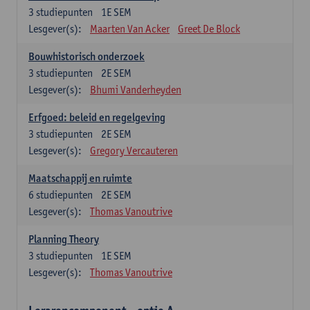
3
studiepunten
1E SEM
Lesgever(s):
Maarten Van Acker
Greet De Block
Bouwhistorisch onderzoek
3
studiepunten
2E SEM
Lesgever(s):
Bhumi Vanderheyden
Erfgoed: beleid en regelgeving
3
studiepunten
2E SEM
Lesgever(s):
Gregory Vercauteren
Maatschappij en ruimte
6
studiepunten
2E SEM
Lesgever(s):
Thomas Vanoutrive
Planning Theory
3
studiepunten
1E SEM
Lesgever(s):
Thomas Vanoutrive