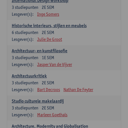
International Design Workshop
3
studiepunten
2E SEM
Lesgever(s):
Inge Somers
Historische interieurs, stijlen en meubels
6
studiepunten
2E SEM
Lesgever(s):
Julie De Groot
Architectuur- en kunstfilosofie
3
studiepunten
1E SEM
Lesgever(s):
Jasper Van de Vijver
Architectuurkritiek
3
studiepunten
2E SEM
Lesgever(s):
Bart Decroos
Nathan De Feyter
Studio culturele makelaardij
3
studiepunten
2E SEM
Lesgever(s):
Marleen Goethals
Architecture, Modernity and Globalisation