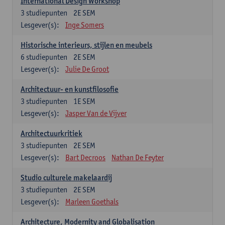
International Design Workshop
3
studiepunten
2E SEM
Lesgever(s):
Inge Somers
Historische interieurs, stijlen en meubels
6
studiepunten
2E SEM
Lesgever(s):
Julie De Groot
Architectuur- en kunstfilosofie
3
studiepunten
1E SEM
Lesgever(s):
Jasper Van de Vijver
Architectuurkritiek
3
studiepunten
2E SEM
Lesgever(s):
Bart Decroos
Nathan De Feyter
Studio culturele makelaardij
3
studiepunten
2E SEM
Lesgever(s):
Marleen Goethals
Architecture, Modernity and Globalisation