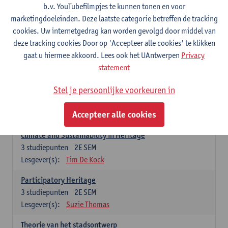
Design/Research Week
b.v. YouTubefilmpjes te kunnen tonen en voor
3
studiepunten
2E SEM
marketingdoeleinden. Deze laatste categorie betreffen de tracking
Lesgever(s):
Els De Vos
cookies. Uw internetgedrag kan worden gevolgd door middel van
deze tracking cookies Door op 'Accepteer alle cookies' te klikken
Heritage: Global and European Frames
gaat u hiermee akkoord. Lees ook het UAntwerpen
Privacy
3
studiepunten
1E SEM
statement
Lesgever(s):
Jermina Stanojev
Stel je persoonlijke voorkeuren in
Built Heritage
3
studiepunten
1E SEM
Accepteer alle cookies
Lesgever(s):
Yonca Erkan
Climate and Sustainability in Heritage
3
studiepunten
2E SEM
Lesgever(s):
Tim De Kock
Participatory Heritage
3
studiepunten
2E SEM
Lesgever(s):
Suzie Thomas
Theorie van het stadsontwerp