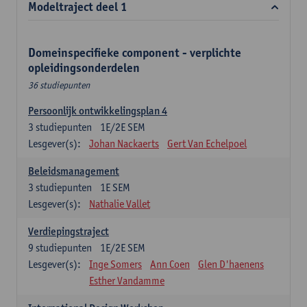
Modeltraject deel 1
Domeinspecifieke component - verplichte
opleidingsonderdelen
36 studiepunten
Persoonlijk ontwikkelingsplan 4
3
studiepunten
1E/2E SEM
Lesgever(s):
Johan Nackaerts
Gert Van Echelpoel
Beleidsmanagement
3
studiepunten
1E SEM
Lesgever(s):
Nathalie Vallet
Verdiepingstraject
9
studiepunten
1E/2E SEM
Lesgever(s):
Inge Somers
Ann Coen
Glen D'haenens
Esther Vandamme