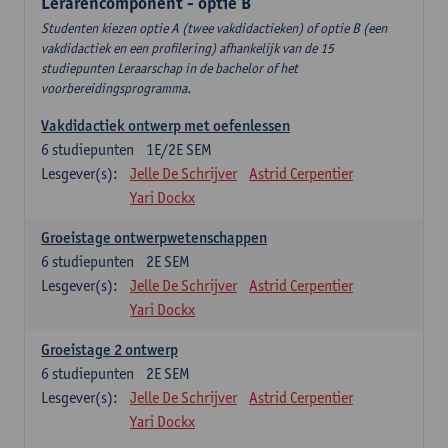
Lerarencomponent - optie B
Studenten kiezen optie A (twee vakdidactieken) of optie B (een
vakdidactiek en een profilering) afhankelijk van de 15
studiepunten Leraarschap in de bachelor of het
voorbereidingsprogramma.
Vakdidactiek ontwerp met oefenlessen
6
studiepunten
1E/2E SEM
Lesgever(s):
Jelle De Schrijver
Astrid Cerpentier
Yari Dockx
Groeistage ontwerpwetenschappen
6
studiepunten
2E SEM
Lesgever(s):
Jelle De Schrijver
Astrid Cerpentier
Yari Dockx
Groeistage 2 ontwerp
6
studiepunten
2E SEM
Lesgever(s):
Jelle De Schrijver
Astrid Cerpentier
Yari Dockx