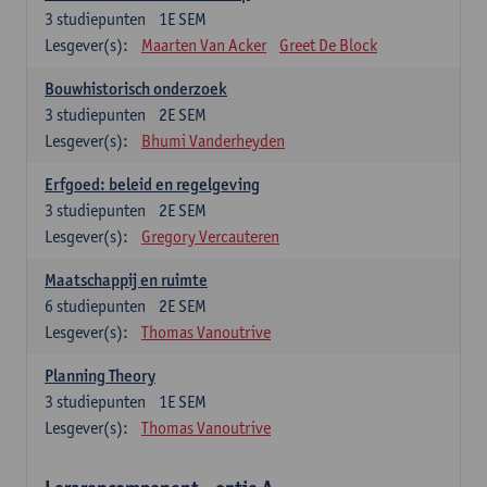
3
studiepunten
1E SEM
Lesgever(s):
Maarten Van Acker
Greet De Block
Bouwhistorisch onderzoek
3
studiepunten
2E SEM
Lesgever(s):
Bhumi Vanderheyden
Erfgoed: beleid en regelgeving
3
studiepunten
2E SEM
Lesgever(s):
Gregory Vercauteren
Maatschappij en ruimte
6
studiepunten
2E SEM
Lesgever(s):
Thomas Vanoutrive
Planning Theory
3
studiepunten
1E SEM
Lesgever(s):
Thomas Vanoutrive