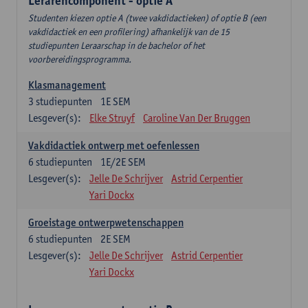
Lerarencomponent - optie A
Studenten kiezen optie A (twee vakdidactieken) of optie B (een
vakdidactiek en een profilering) afhankelijk van de 15
studiepunten Leraarschap in de bachelor of het
voorbereidingsprogramma.
Klasmanagement
3
studiepunten
1E SEM
Lesgever(s):
Elke Struyf
Caroline Van Der Bruggen
Vakdidactiek ontwerp met oefenlessen
6
studiepunten
1E/2E SEM
Lesgever(s):
Jelle De Schrijver
Astrid Cerpentier
Yari Dockx
Groeistage ontwerpwetenschappen
6
studiepunten
2E SEM
Lesgever(s):
Jelle De Schrijver
Astrid Cerpentier
Yari Dockx