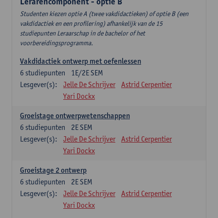
Lerarencomponent - optie B
Studenten kiezen optie A (twee vakdidactieken) of optie B (een
vakdidactiek en een profilering) afhankelijk van de 15
studiepunten Leraarschap in de bachelor of het
voorbereidingsprogramma.
Vakdidactiek ontwerp met oefenlessen
6
studiepunten
1E/2E SEM
Lesgever(s):
Jelle De Schrijver
Astrid Cerpentier
Yari Dockx
Groeistage ontwerpwetenschappen
6
studiepunten
2E SEM
Lesgever(s):
Jelle De Schrijver
Astrid Cerpentier
Yari Dockx
Groeistage 2 ontwerp
6
studiepunten
2E SEM
Lesgever(s):
Jelle De Schrijver
Astrid Cerpentier
Yari Dockx