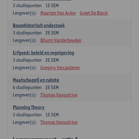
3
studiepunten
1E SEM
Lesgever(s):
Maarten Van Acker
Greet De Block
Bouwhistorisch onderzoek
3
studiepunten
2E SEM
Lesgever(s):
Bhumi Vanderheyden
Erfgoed: beleid en regelgeving
3
studiepunten
2E SEM
Lesgever(s):
Gregory Vercauteren
Maatschappij en ruimte
6
studiepunten
2E SEM
Lesgever(s):
Thomas Vanoutrive
Planning Theory
3
studiepunten
1E SEM
Lesgever(s):
Thomas Vanoutrive