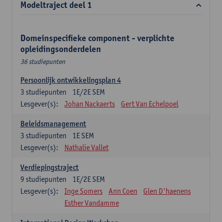
Modeltraject deel 1
Domeinspecifieke component - verplichte
opleidingsonderdelen
36 studiepunten
Persoonlijk ontwikkelingsplan 4
3
studiepunten
1E/2E SEM
Lesgever(s):
Johan Nackaerts
Gert Van Echelpoel
Beleidsmanagement
3
studiepunten
1E SEM
Lesgever(s):
Nathalie Vallet
Verdiepingstraject
9
studiepunten
1E/2E SEM
Lesgever(s):
Inge Somers
Ann Coen
Glen D'haenens
Esther Vandamme