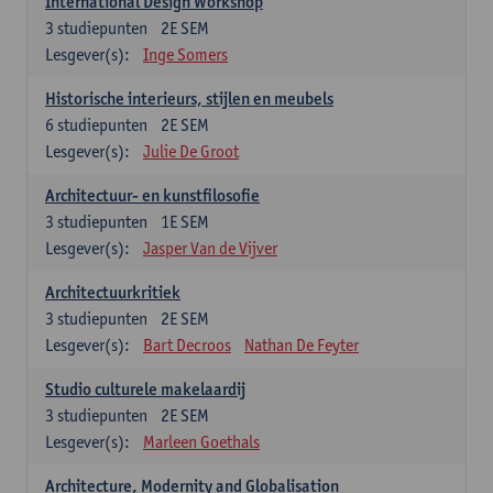
International Design Workshop
3
studiepunten
2E SEM
Lesgever(s):
Inge Somers
Historische interieurs, stijlen en meubels
6
studiepunten
2E SEM
Lesgever(s):
Julie De Groot
Architectuur- en kunstfilosofie
3
studiepunten
1E SEM
Lesgever(s):
Jasper Van de Vijver
Architectuurkritiek
3
studiepunten
2E SEM
Lesgever(s):
Bart Decroos
Nathan De Feyter
Studio culturele makelaardij
3
studiepunten
2E SEM
Lesgever(s):
Marleen Goethals
Architecture, Modernity and Globalisation