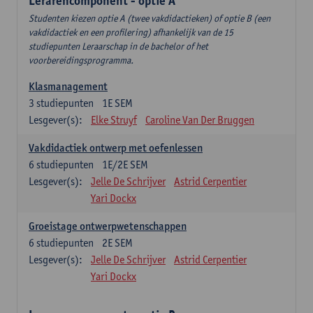
Lerarencomponent - optie A
Studenten kiezen optie A (twee vakdidactieken) of optie B (een
vakdidactiek en een profilering) afhankelijk van de 15
studiepunten Leraarschap in de bachelor of het
voorbereidingsprogramma.
Klasmanagement
3
studiepunten
1E SEM
Lesgever(s):
Elke Struyf
Caroline Van Der Bruggen
Vakdidactiek ontwerp met oefenlessen
6
studiepunten
1E/2E SEM
Lesgever(s):
Jelle De Schrijver
Astrid Cerpentier
Yari Dockx
Groeistage ontwerpwetenschappen
6
studiepunten
2E SEM
Lesgever(s):
Jelle De Schrijver
Astrid Cerpentier
Yari Dockx