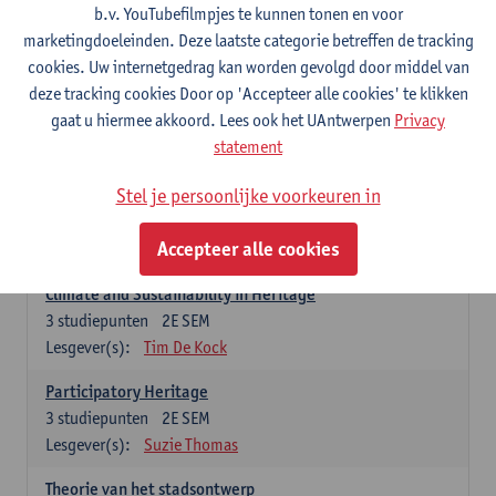
Design/Research Week
b.v. YouTubefilmpjes te kunnen tonen en voor
3
studiepunten
2E SEM
marketingdoeleinden. Deze laatste categorie betreffen de tracking
Lesgever(s):
Els De Vos
cookies. Uw internetgedrag kan worden gevolgd door middel van
deze tracking cookies Door op 'Accepteer alle cookies' te klikken
Heritage: Global and European Frames
gaat u hiermee akkoord. Lees ook het UAntwerpen
Privacy
3
studiepunten
1E SEM
statement
Lesgever(s):
Jermina Stanojev
Stel je persoonlijke voorkeuren in
Built Heritage
3
studiepunten
1E SEM
Accepteer alle cookies
Lesgever(s):
Yonca Erkan
Climate and Sustainability in Heritage
3
studiepunten
2E SEM
Lesgever(s):
Tim De Kock
Participatory Heritage
3
studiepunten
2E SEM
Lesgever(s):
Suzie Thomas
Theorie van het stadsontwerp