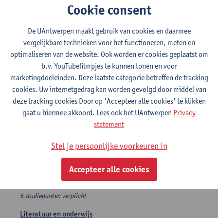
Cookie consent
In de lerarencomponent heb je volgende keuze :
De UAntwerpen maakt gebruik van cookies en daarmee
- Optie A : je kiest twee vakdidactieken
vergelijkbare technieken voor het functioneren, meten en
- Optie B: je kiest één vakdidactiek en een profilering
optimaliseren van de website. Ook worden er cookies geplaatst om
In de domeincomponent neem je 60 studiepunten op:
b.v. YouTubefilmpjes te kunnen tonen en voor
- 1 verplicht algemeen opleidingsonderdeel van 6 studiepunten,
marketingdoeleinden. Deze laatste categorie betreffen de tracking
- 24 of 30 studiepunten Nederlands en telkens minimum 6
cookies. Uw internetgedrag kan worden gevolgd door middel van
studiepunten per deeldomein,
deze tracking cookies Door op 'Accepteer alle cookies' te klikken
- 24 of 30 studiepunten theater- en filmwetenschap.
gaat u hiermee akkoord. Lees ook het UAntwerpen
Privacy
statement
Verplicht algemeen opleidingsonderdeel
Stel je persoonlijke voorkeuren in
Deze 6 verplichte studiepunten tellen mee in de
domeincomponent van een van de gekozen talen.
Accepteer alle cookies
Verplicht algemeen opleidingsonderdeel
6 studiepunten verplicht
Literatuur en onderwijs