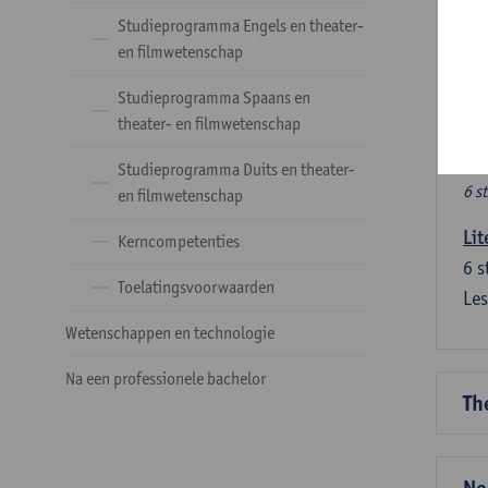
Ve
Studieprogramma Engels en theater-
en filmwetenschap
Dez
Studieprogramma Spaans en
tal
theater- en filmwetenschap
Ve
Studieprogramma Duits en theater-
6 s
en filmwetenschap
Lit
Kerncompetenties
6
s
Toelatingsvoorwaarden
Les
Wetenschappen en technologie
Na een professionele bachelor
Th