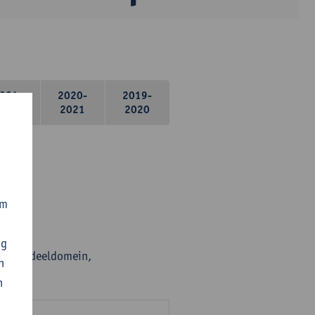
021-
2020-
2019-
2022
2021
2020
om
ng
en per deeldomein,
n
n