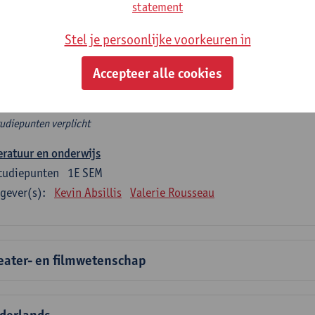
rplicht algemeen opleidingsonderdeel
statement
Stel je persoonlijke voorkeuren in
e 6 verplichte studiepunten tellen mee in de domeincomponent
en.
Accepteer alle cookies
rplicht algemeen opleidingsonderdeel
tudiepunten verplicht
eratuur en onderwijs
tudiepunten
1E SEM
gever(s):
Kevin Absillis
Valerie Rousseau
eater- en filmwetenschap