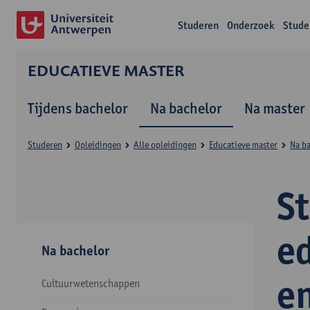
Studeren
Onderzoek
Stude
EDUCATIEVE MASTER
Tijdens bachelor
Na bachelor
Na master
Studeren
Opleidingen
Alle opleidingen
Educatieve master
Na b
S
e
Na bachelor
e
Cultuurwetenschappen