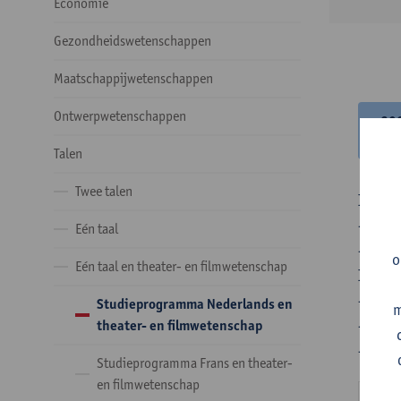
Economie
Gezondheidswetenschappen
Maatschappijwetenschappen
Ontwerpwetenschappen
20
20
Talen
Twee talen
In de 
- Optie
Eén taal
- Optie
o
Eén taal en theater- en filmwetenschap
In de 
- 1 ve
Studieprogramma Nederlands en
m
- 24 o
theater- en filmwetenschap
- 24 o
Studieprogramma Frans en theater-
en filmwetenschap