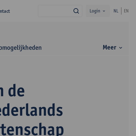
Login
ntact
NL
EN
zoek
Meer
bmogelijkheden
n de
ederlands
etenschap