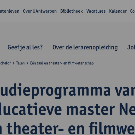
ntenleven
Over UAntwerpen
Bibliotheek
Vacatures
Kalender
Co
Geef je al les?
Over de lerarenopleiding
Jo
achelor
Talen
Eén taal en theater- en filmwetenschap
tudieprogramma va
ducatieve master N
n theater- en filmw