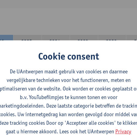
26-
2025-
2024-
2023-
2022-
2
27
2026
2025
2024
2023
Cookie consent
lerarencomponent heb je volgende keuze :
De UAntwerpen maakt gebruik van cookies en daarmee
 A : je kiest twee vakdidactieken
vergelijkbare technieken voor het functioneren, meten en
 B: je kiest één vakdidactiek en een profilering
ptimaliseren van de website. Ook worden er cookies geplaatst 
domeincomponent neem je 60 studiepunten op:
b.v. YouTubefilmpjes te kunnen tonen en voor
rplicht algemeen opleidingsonderdeel van 6 studiepunten,
arketingdoeleinden. Deze laatste categorie betreffen de tracki
f 30 studiepunten Nederlands en telkens minimum 6 studiepunt
cookies. Uw internetgedrag kan worden gevolgd door middel va
f 30 studiepunten theater- en filmwetenschap.
deze tracking cookies Door op 'Accepteer alle cookies' te klikke
gaat u hiermee akkoord. Lees ook het UAntwerpen
Privacy