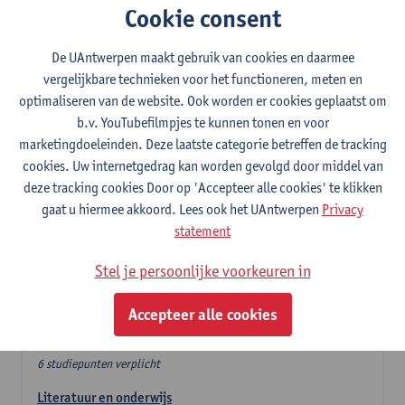
Cookie consent
In de lerarencomponent heb je volgende keuze :
De UAntwerpen maakt gebruik van cookies en daarmee
- Optie A : je kiest twee vakdidactieken
vergelijkbare technieken voor het functioneren, meten en
- Optie B: je kiest één vakdidactiek en een profilering
optimaliseren van de website. Ook worden er cookies geplaatst om
In de domeincomponent neem je 60 studiepunten op:
b.v. YouTubefilmpjes te kunnen tonen en voor
- 1 verplicht algemeen opleidingsonderdeel van 6 studiepunten,
marketingdoeleinden. Deze laatste categorie betreffen de tracking
- 24 of 30 studiepunten Nederlands en telkens minimum 6
cookies. Uw internetgedrag kan worden gevolgd door middel van
studiepunten per deeldomein,
deze tracking cookies Door op 'Accepteer alle cookies' te klikken
- 24 of 30 studiepunten theater- en filmwetenschap.
gaat u hiermee akkoord. Lees ook het UAntwerpen
Privacy
statement
Verplicht algemeen opleidingsonderdeel
Stel je persoonlijke voorkeuren in
Deze 6 verplichte studiepunten tellen mee in de
domeincomponent van een van de gekozen talen.
Accepteer alle cookies
Verplicht algemeen opleidingsonderdeel
6 studiepunten verplicht
Literatuur en onderwijs