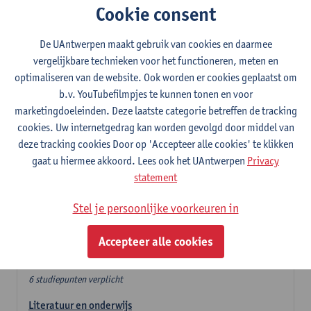
Cookie consent
In de lerarencomponent heb je volgende keuze :
De UAntwerpen maakt gebruik van cookies en daarmee
- Optie A : je kiest twee vakdidactieken
vergelijkbare technieken voor het functioneren, meten en
- Optie B: je kiest één vakdidactiek en een profilering
optimaliseren van de website. Ook worden er cookies geplaatst om
In de domeincomponent neem je 60 studiepunten op:
b.v. YouTubefilmpjes te kunnen tonen en voor
- 1 verplicht algemeen opleidingsonderdeel van 6 studiepunten,
marketingdoeleinden. Deze laatste categorie betreffen de tracking
- 24 of 30 studiepunten Nederlands en telkens minimum 6
cookies. Uw internetgedrag kan worden gevolgd door middel van
studiepunten per deeldomein,
deze tracking cookies Door op 'Accepteer alle cookies' te klikken
- 24 of 30 studiepunten theater- en filmwetenschap.
gaat u hiermee akkoord. Lees ook het UAntwerpen
Privacy
statement
Verplicht algemeen opleidingsonderdeel
Stel je persoonlijke voorkeuren in
Deze 6 verplichte studiepunten tellen mee in de
domeincomponent van een van de gekozen talen.
Accepteer alle cookies
Verplicht algemeen opleidingsonderdeel
6 studiepunten verplicht
Literatuur en onderwijs