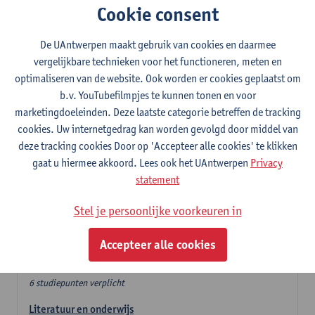
Cookie consent
In de lerarencomponent heb je volgende keuze :
De UAntwerpen maakt gebruik van cookies en daarmee
- Optie A : je kiest twee vakdidactieken
vergelijkbare technieken voor het functioneren, meten en
- Optie B: je kiest één vakdidactiek en een profilering
optimaliseren van de website. Ook worden er cookies geplaatst om
In de domeincomponent neem je 60 studiepunten op:
b.v. YouTubefilmpjes te kunnen tonen en voor
- 1 verplicht algemeen opleidingsonderdeel van 6 studiepunten,
marketingdoeleinden. Deze laatste categorie betreffen de tracking
- 24 of 30 studiepunten Nederlands en telkens minimum 6
cookies. Uw internetgedrag kan worden gevolgd door middel van
studiepunten per deeldomein,
deze tracking cookies Door op 'Accepteer alle cookies' te klikken
- 24 of 30 studiepunten theater- en filmwetenschap.
gaat u hiermee akkoord. Lees ook het UAntwerpen
Privacy
statement
Verplicht algemeen opleidingsonderdeel
Stel je persoonlijke voorkeuren in
Deze 6 verplichte studiepunten tellen mee in de
domeincomponent van een van de gekozen talen.
Accepteer alle cookies
Verplicht algemeen opleidingsonderdeel
6 studiepunten verplicht
Literatuur en onderwijs