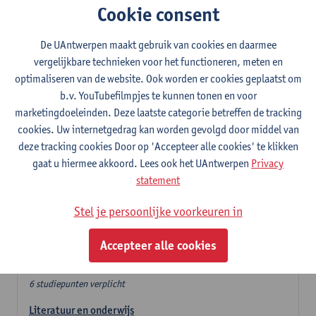
Cookie consent
In de lerarencomponent heb je volgende keuze :
De UAntwerpen maakt gebruik van cookies en daarmee
- Optie A : je kiest twee vakdidactieken
vergelijkbare technieken voor het functioneren, meten en
- Optie B: je kiest één vakdidactiek en een profilering
optimaliseren van de website. Ook worden er cookies geplaatst om
In de domeincomponent neem je 60 studiepunten op:
b.v. YouTubefilmpjes te kunnen tonen en voor
- 1 verplicht algemeen opleidingsonderdeel van 6 studiepunten,
marketingdoeleinden. Deze laatste categorie betreffen de tracking
- 24 of 30 studiepunten Nederlands en telkens minimum 6
cookies. Uw internetgedrag kan worden gevolgd door middel van
studiepunten per deeldomein,
deze tracking cookies Door op 'Accepteer alle cookies' te klikken
- 24 of 30 studiepunten theater- en filmwetenschap.
gaat u hiermee akkoord. Lees ook het UAntwerpen
Privacy
statement
Verplicht algemeen opleidingsonderdeel
Stel je persoonlijke voorkeuren in
Deze 6 verplichte studiepunten tellen mee in de
domeincomponent van een van de gekozen talen.
Accepteer alle cookies
Verplicht algemeen opleidingsonderdeel
6 studiepunten verplicht
Literatuur en onderwijs