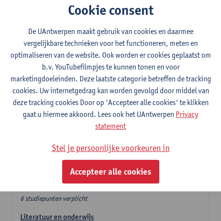
Cookie consent
In de lerarencomponent heb je volgende keuze :
De UAntwerpen maakt gebruik van cookies en daarmee
- Optie A : je kiest twee vakdidactieken
vergelijkbare technieken voor het functioneren, meten en
- Optie B: je kiest één vakdidactiek en een profilering
optimaliseren van de website. Ook worden er cookies geplaatst om
In de domeincomponent neem je 60 studiepunten op:
b.v. YouTubefilmpjes te kunnen tonen en voor
- 1 verplicht algemeen opleidingsonderdeel van 6 studiepunten,
marketingdoeleinden. Deze laatste categorie betreffen de tracking
- 24 of 30 studiepunten Nederlands en telkens minimum 6
cookies. Uw internetgedrag kan worden gevolgd door middel van
studiepunten per deeldomein,
deze tracking cookies Door op 'Accepteer alle cookies' te klikken
- 24 of 30 studiepunten theater- en filmwetenschap.
gaat u hiermee akkoord. Lees ook het UAntwerpen
Privacy
statement
Verplicht algemeen opleidingsonderdeel
Stel je persoonlijke voorkeuren in
Deze 6 verplichte studiepunten tellen mee in de
domeincomponent van een van de gekozen talen.
Accepteer alle cookies
Verplicht algemeen opleidingsonderdeel
6 studiepunten verplicht
Literatuur en onderwijs