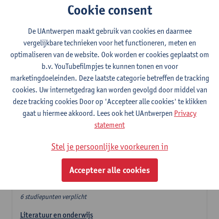
Cookie consent
In de lerarencomponent heb je volgende keuze :
De UAntwerpen maakt gebruik van cookies en daarmee
- Optie A : je kiest twee vakdidactieken
vergelijkbare technieken voor het functioneren, meten en
- Optie B: je kiest één vakdidactiek en een profilering
optimaliseren van de website. Ook worden er cookies geplaatst om
In de domeincomponent neem je 60 studiepunten op:
b.v. YouTubefilmpjes te kunnen tonen en voor
- 1 verplicht algemeen opleidingsonderdeel van 6 studiepunten,
marketingdoeleinden. Deze laatste categorie betreffen de tracking
- 24 of 30 studiepunten Nederlands en telkens minimum 6
cookies. Uw internetgedrag kan worden gevolgd door middel van
studiepunten per deeldomein,
deze tracking cookies Door op 'Accepteer alle cookies' te klikken
- 24 of 30 studiepunten theater- en filmwetenschap.
gaat u hiermee akkoord. Lees ook het UAntwerpen
Privacy
statement
Verplicht algemeen opleidingsonderdeel
Stel je persoonlijke voorkeuren in
Deze 6 verplichte studiepunten tellen mee in de
domeincomponent van een van de gekozen talen.
Accepteer alle cookies
Verplicht algemeen opleidingsonderdeel
6 studiepunten verplicht
Literatuur en onderwijs