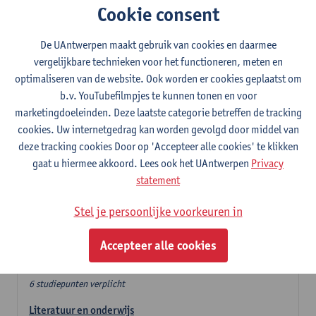
Cookie consent
In de lerarencomponent heb je volgende keuze :
De UAntwerpen maakt gebruik van cookies en daarmee
- Optie A : je kiest twee vakdidactieken
vergelijkbare technieken voor het functioneren, meten en
- Optie B: je kiest één vakdidactiek en een profilering
optimaliseren van de website. Ook worden er cookies geplaatst om
In de domeincomponent neem je 60 studiepunten op:
b.v. YouTubefilmpjes te kunnen tonen en voor
- 1 verplicht algemeen opleidingsonderdeel van 6 studiepunten,
marketingdoeleinden. Deze laatste categorie betreffen de tracking
- 24 of 30 studiepunten Nederlands en telkens minimum 6
cookies. Uw internetgedrag kan worden gevolgd door middel van
studiepunten per deeldomein,
deze tracking cookies Door op 'Accepteer alle cookies' te klikken
- 24 of 30 studiepunten theater- en filmwetenschap.
gaat u hiermee akkoord. Lees ook het UAntwerpen
Privacy
statement
Verplicht algemeen opleidingsonderdeel
Stel je persoonlijke voorkeuren in
Deze 6 verplichte studiepunten tellen mee in de
domeincomponent van een van de gekozen talen.
Accepteer alle cookies
Verplicht algemeen opleidingsonderdeel
6 studiepunten verplicht
Literatuur en onderwijs