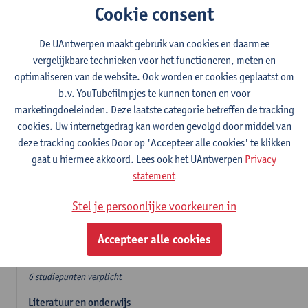
Cookie consent
In de lerarencomponent heb je volgende keuze :
De UAntwerpen maakt gebruik van cookies en daarmee
- Optie A : je kiest twee vakdidactieken
vergelijkbare technieken voor het functioneren, meten en
- Optie B: je kiest één vakdidactiek en een profilering
optimaliseren van de website. Ook worden er cookies geplaatst om
In de domeincomponent neem je 60 studiepunten op:
b.v. YouTubefilmpjes te kunnen tonen en voor
- 1 verplicht algemeen opleidingsonderdeel van 6 studiepunten,
marketingdoeleinden. Deze laatste categorie betreffen de tracking
- 24 of 30 studiepunten Nederlands en telkens minimum 6
cookies. Uw internetgedrag kan worden gevolgd door middel van
studiepunten per deeldomein,
deze tracking cookies Door op 'Accepteer alle cookies' te klikken
- 24 of 30 studiepunten theater- en filmwetenschap.
gaat u hiermee akkoord. Lees ook het UAntwerpen
Privacy
statement
Verplicht algemeen opleidingsonderdeel
Stel je persoonlijke voorkeuren in
Deze 6 verplichte studiepunten tellen mee in de
domeincomponent van een van de gekozen talen.
Accepteer alle cookies
Verplicht algemeen opleidingsonderdeel
6 studiepunten verplicht
Literatuur en onderwijs