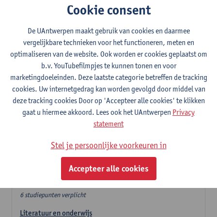
Cookie consent
In de lerarencomponent heb je volgende keuze :
De UAntwerpen maakt gebruik van cookies en daarmee
- Optie A : je kiest twee vakdidactieken
vergelijkbare technieken voor het functioneren, meten en
- Optie B: je kiest één vakdidactiek en een profilering
optimaliseren van de website. Ook worden er cookies geplaatst om
In de domeincomponent neem je 60 studiepunten op:
b.v. YouTubefilmpjes te kunnen tonen en voor
- 1 verplicht algemeen opleidingsonderdeel van 6 studiepunten,
marketingdoeleinden. Deze laatste categorie betreffen de tracking
- 24 of 30 studiepunten Nederlands en telkens minimum 6
cookies. Uw internetgedrag kan worden gevolgd door middel van
studiepunten per deeldomein,
deze tracking cookies Door op 'Accepteer alle cookies' te klikken
- 24 of 30 studiepunten theater- en filmwetenschap.
gaat u hiermee akkoord. Lees ook het UAntwerpen
Privacy
statement
Verplicht algemeen opleidingsonderdeel
Stel je persoonlijke voorkeuren in
Deze 6 verplichte studiepunten tellen mee in de
domeincomponent van een van de gekozen talen.
Accepteer alle cookies
Verplicht algemeen opleidingsonderdeel
6 studiepunten verplicht
Literatuur en onderwijs