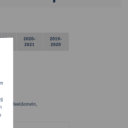
021-
2020-
2019-
2022
2021
2020
om
ng
en per deeldomein,
n
n