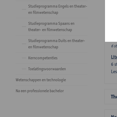
Ve
Studieprogramma Engels en theater-
en filmwetenschap
Dez
Studieprogramma Spaans en
tal
theater- en filmwetenschap
Ve
Studieprogramma Duits en theater-
6 s
en filmwetenschap
Lit
Kerncompetenties
6
s
Toelatingsvoorwaarden
Les
Wetenschappen en technologie
Na een professionele bachelor
Th