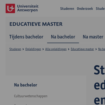
Studeren
Onderzoek
Stude
EDUCATIEVE MASTER
Tijdens bachelor
Na bachelor
Na master
Studeren
Opleidingen
Alle opleidingen
Educatieve master
Na b
S
e
Na bachelor
e
Cultuurwetenschappen