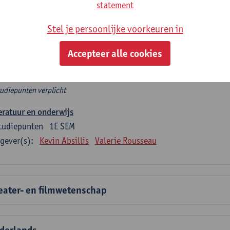
rplicht algemeen opleidingsonderdeel
statement
Stel je persoonlijke voorkeuren in
e 6 verplichte studiepunten tellen mee in de domeincomponent
en.
Accepteer alle cookies
rplicht algemeen opleidingsonderdeel
tudiepunten verplicht
eratuur en onderwijs
tudiepunten
1E SEM
gever(s):
Kevin Absillis
Valerie Rousseau
eater- en filmwetenschap