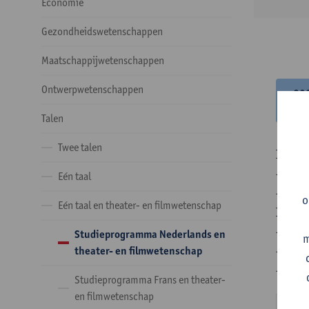
Economie
Gezondheidswetenschappen
Maatschappijwetenschappen
Ontwerpwetenschappen
20
20
Talen
Twee talen
In de 
- Optie
Eén taal
- Optie
o
Eén taal en theater- en filmwetenschap
In de 
- 1 ve
Studieprogramma Nederlands en
m
- 24 o
theater- en filmwetenschap
- 24 o
Studieprogramma Frans en theater-
en filmwetenschap