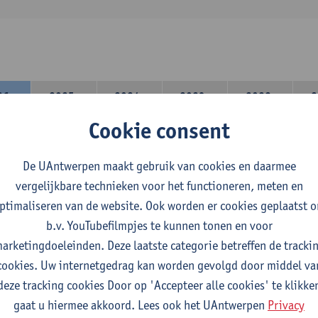
26-
2025-
2024-
2023-
2022-
2
27
2026
2025
2024
2023
Cookie consent
lerarencomponent heb je volgende keuze :
De UAntwerpen maakt gebruik van cookies en daarmee
 A : je kiest twee vakdidactieken
vergelijkbare technieken voor het functioneren, meten en
 B: je kiest één vakdidactiek en een profilering
ptimaliseren van de website. Ook worden er cookies geplaatst 
domeincomponent neem je 60 studiepunten op:
b.v. YouTubefilmpjes te kunnen tonen en voor
rplicht algemeen opleidingsonderdeel van 6 studiepunten,
arketingdoeleinden. Deze laatste categorie betreffen de tracki
f 30 studiepunten Nederlands en telkens minimum 6 studiepunt
cookies. Uw internetgedrag kan worden gevolgd door middel va
f 30 studiepunten theater- en filmwetenschap.
deze tracking cookies Door op 'Accepteer alle cookies' te klikke
gaat u hiermee akkoord. Lees ook het UAntwerpen
Privacy