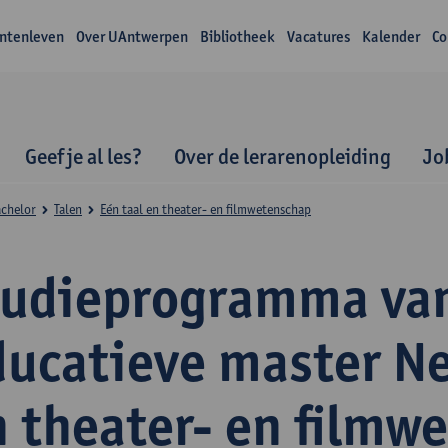
ntenleven
Over UAntwerpen
Bibliotheek
Vacatures
Kalender
Co
Geef je al les?
Over de lerarenopleiding
Jo
achelor
Talen
Eén taal en theater- en filmwetenschap
tudieprogramma va
ducatieve master N
n theater- en filmw