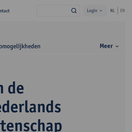
Login
ntact
NL
EN
zoek
Meer
bmogelijkheden
n de
ederlands
etenschap