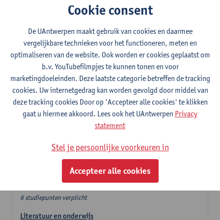
Cookie consent
In de lerarencomponent heb je volgende keuze :
De UAntwerpen maakt gebruik van cookies en daarmee
- Optie A : je kiest twee vakdidactieken
vergelijkbare technieken voor het functioneren, meten en
- Optie B: je kiest één vakdidactiek en een profilering
optimaliseren van de website. Ook worden er cookies geplaatst om
In de domeincomponent neem je 60 studiepunten op:
b.v. YouTubefilmpjes te kunnen tonen en voor
- 1 verplicht algemeen opleidingsonderdeel van 6 studiepunten,
marketingdoeleinden. Deze laatste categorie betreffen de tracking
- 24 of 30 studiepunten Nederlands en telkens minimum 6
cookies. Uw internetgedrag kan worden gevolgd door middel van
studiepunten per deeldomein,
deze tracking cookies Door op 'Accepteer alle cookies' te klikken
- 24 of 30 studiepunten theater- en filmwetenschap.
gaat u hiermee akkoord. Lees ook het UAntwerpen
Privacy
statement
Verplicht algemeen opleidingsonderdeel
Stel je persoonlijke voorkeuren in
Deze 6 verplichte studiepunten tellen mee in de
domeincomponent van een van de gekozen talen.
Accepteer alle cookies
Verplicht algemeen opleidingsonderdeel
6 studiepunten verplicht
Literatuur en onderwijs