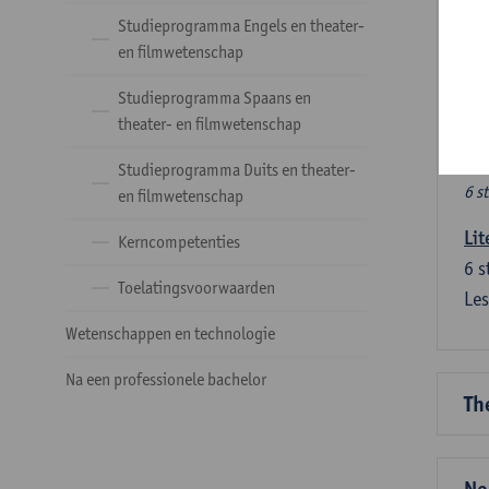
Ve
Studieprogramma Engels en theater-
en filmwetenschap
Dez
Studieprogramma Spaans en
tal
theater- en filmwetenschap
Ve
Studieprogramma Duits en theater-
6 s
en filmwetenschap
Lit
Kerncompetenties
6
s
Toelatingsvoorwaarden
Les
Wetenschappen en technologie
Na een professionele bachelor
Th