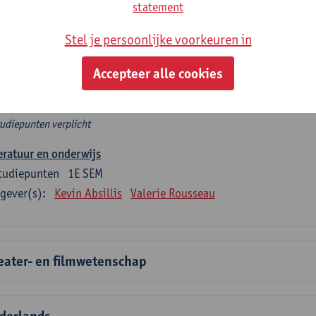
rplicht algemeen opleidingsonderdeel
statement
Stel je persoonlijke voorkeuren in
e 6 verplichte studiepunten tellen mee in de domeincomponent
en.
Accepteer alle cookies
rplicht algemeen opleidingsonderdeel
tudiepunten verplicht
eratuur en onderwijs
tudiepunten
1E SEM
gever(s):
Kevin Absillis
Valerie Rousseau
eater- en filmwetenschap