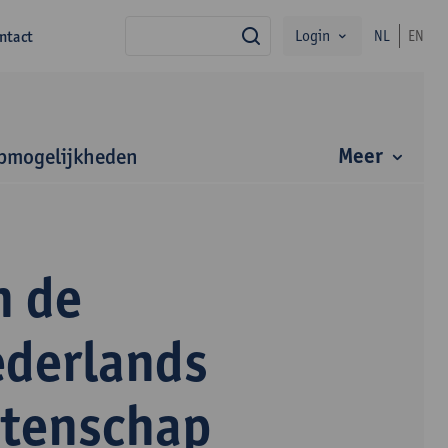
Login
ntact
NL
EN
zoek
Meer
bmogelijkheden
n de
ederlands
etenschap