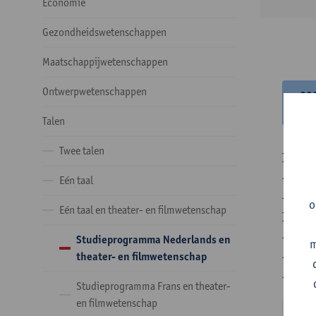
Economie
Gezondheidswetenschappen
Maatschappijwetenschappen
Ontwerpwetenschappen
20
20
Talen
Twee talen
In de 
- Optie
Eén taal
- Optie
o
Eén taal en theater- en filmwetenschap
In de 
- 1 ve
Studieprogramma Nederlands en
m
- 24 o
theater- en filmwetenschap
- 24 o
Studieprogramma Frans en theater-
en filmwetenschap