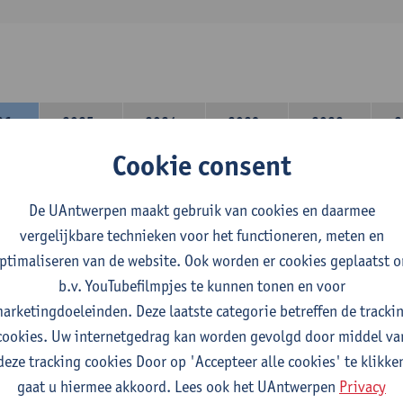
26-
2025-
2024-
2023-
2022-
2
27
2026
2025
2024
2023
Cookie consent
lerarencomponent heb je volgende keuze :
De UAntwerpen maakt gebruik van cookies en daarmee
 A : je kiest twee vakdidactieken
vergelijkbare technieken voor het functioneren, meten en
 B: je kiest één vakdidactiek en een profilering
ptimaliseren van de website. Ook worden er cookies geplaatst 
domeincomponent neem je 60 studiepunten op:
b.v. YouTubefilmpjes te kunnen tonen en voor
rplicht algemeen opleidingsonderdeel van 6 studiepunten,
arketingdoeleinden. Deze laatste categorie betreffen de tracki
f 30 studiepunten Nederlands en telkens minimum 6 studiepunt
cookies. Uw internetgedrag kan worden gevolgd door middel va
f 30 studiepunten theater- en filmwetenschap.
deze tracking cookies Door op 'Accepteer alle cookies' te klikke
gaat u hiermee akkoord. Lees ook het UAntwerpen
Privacy