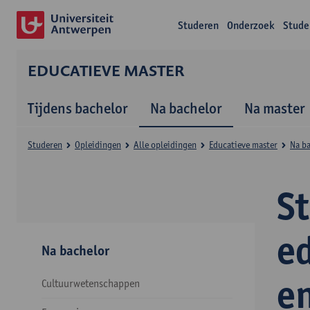
Studeren
Onderzoek
Stude
EDUCATIEVE MASTER
Tijdens bachelor
Na bachelor
Na master
Studeren
Opleidingen
Alle opleidingen
Educatieve master
Na b
S
e
Na bachelor
e
Cultuurwetenschappen