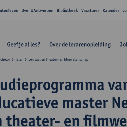
ntenleven
Over UAntwerpen
Bibliotheek
Vacatures
Kalender
Co
Geef je al les?
Over de lerarenopleiding
Jo
achelor
Talen
Eén taal en theater- en filmwetenschap
tudieprogramma va
ducatieve master N
n theater- en filmw