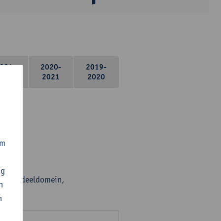
021-
2020-
2019-
2022
2021
2020
om
ng
en per deeldomein,
n
n