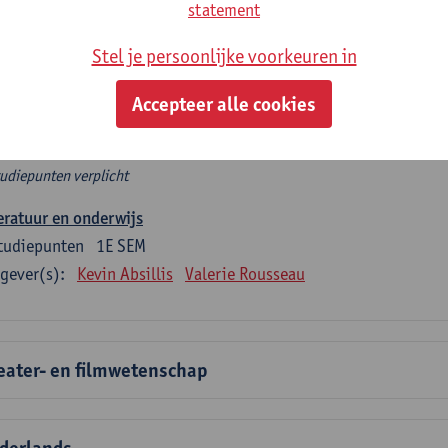
rplicht algemeen opleidingsonderdeel
statement
Stel je persoonlijke voorkeuren in
e 6 verplichte studiepunten tellen mee in de domeincomponent
en.
Accepteer alle cookies
rplicht algemeen opleidingsonderdeel
tudiepunten verplicht
eratuur en onderwijs
tudiepunten
1E SEM
gever(s):
Kevin Absillis
Valerie Rousseau
eater- en filmwetenschap