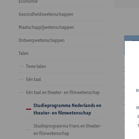
Economie
Gezondheidswetenschappen
Maatschappijwetenschappen
Ontwerpwetenschappen
20
20
Talen
Twee talen
In de 
- Optie
Eén taal
- Optie
o
Eén taal en theater- en filmwetenschap
In de 
- 1 ve
Studieprogramma Nederlands en
m
- 24 o
theater- en filmwetenschap
- 24 o
Studieprogramma Frans en theater-
en filmwetenschap