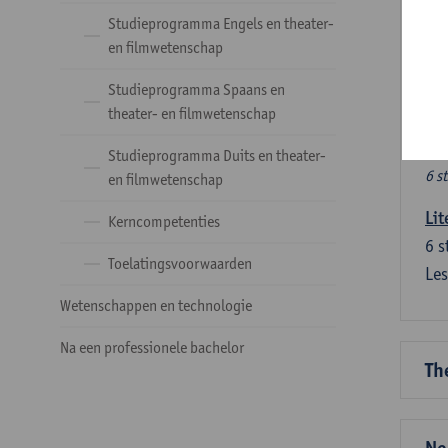
Ve
Studieprogramma Engels en theater-
en filmwetenschap
Dez
Studieprogramma Spaans en
tal
theater- en filmwetenschap
Ve
Studieprogramma Duits en theater-
6 s
en filmwetenschap
Lit
Kerncompetenties
6
s
Toelatingsvoorwaarden
Les
Wetenschappen en technologie
Na een professionele bachelor
Th