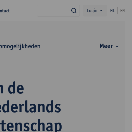
Login
ntact
NL
EN
zoek
Meer
bmogelijkheden
n de
ederlands
etenschap