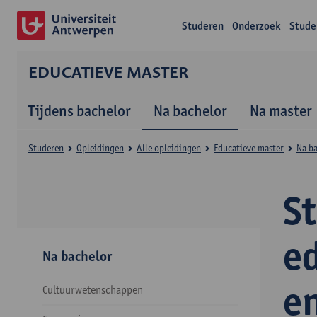
Studeren
Onderzoek
Stude
EDUCATIEVE MASTER
Tijdens bachelor
Na bachelor
Na master
Studeren
Opleidingen
Alle opleidingen
Educatieve master
Na b
S
e
Na bachelor
e
Cultuurwetenschappen