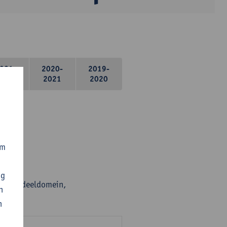
021-
2020-
2019-
2022
2021
2020
om
ng
en per deeldomein,
n
n