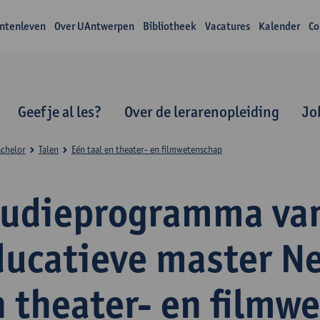
ntenleven
Over UAntwerpen
Bibliotheek
Vacatures
Kalender
Co
Geef je al les?
Over de lerarenopleiding
Jo
achelor
Talen
Eén taal en theater- en filmwetenschap
tudieprogramma va
ducatieve master N
n theater- en filmw