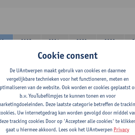
26-
2025-
2024-
2023-
2022-
2
27
2026
2025
2024
2023
Cookie consent
lerarencomponent heb je volgende keuze :
De UAntwerpen maakt gebruik van cookies en daarmee
 A : je kiest twee vakdidactieken
vergelijkbare technieken voor het functioneren, meten en
 B: je kiest één vakdidactiek en een profilering
ptimaliseren van de website. Ook worden er cookies geplaatst 
domeincomponent neem je 60 studiepunten op:
b.v. YouTubefilmpjes te kunnen tonen en voor
rplicht algemeen opleidingsonderdeel van 6 studiepunten,
arketingdoeleinden. Deze laatste categorie betreffen de tracki
f 30 studiepunten Nederlands en telkens minimum 6 studiepunt
cookies. Uw internetgedrag kan worden gevolgd door middel va
f 30 studiepunten theater- en filmwetenschap.
deze tracking cookies Door op 'Accepteer alle cookies' te klikke
gaat u hiermee akkoord. Lees ook het UAntwerpen
Privacy