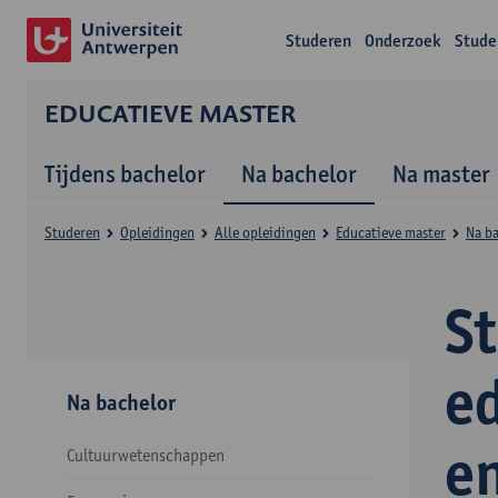
Studeren
Onderzoek
Stude
EDUCATIEVE MASTER
Tijdens bachelor
Na bachelor
Na master
Studeren
Opleidingen
Alle opleidingen
Educatieve master
Na b
S
e
Na bachelor
e
Cultuurwetenschappen