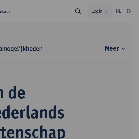
Login
ntact
NL
EN
zoek
Meer
bmogelijkheden
n de
ederlands
etenschap