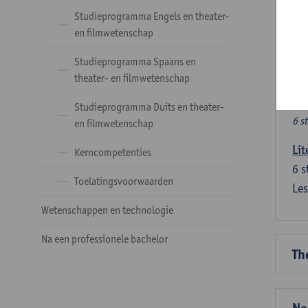
Ve
Studieprogramma Engels en theater-
en filmwetenschap
Dez
Studieprogramma Spaans en
tal
theater- en filmwetenschap
Ve
Studieprogramma Duits en theater-
6 s
en filmwetenschap
Lit
Kerncompetenties
6
s
Toelatingsvoorwaarden
Les
Wetenschappen en technologie
Na een professionele bachelor
Th