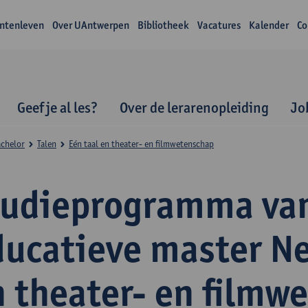
ntenleven
Over UAntwerpen
Bibliotheek
Vacatures
Kalender
Co
Geef je al les?
Over de lerarenopleiding
Jo
achelor
Talen
Eén taal en theater- en filmwetenschap
tudieprogramma va
ducatieve master N
n theater- en filmw