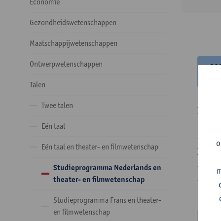
Economie
Gezondheidswetenschappen
Maatschappijwetenschappen
Ontwerpwetenschappen
20
20
Talen
Twee talen
In de 
- Optie
Eén taal
- Optie
o
Eén taal en theater- en filmwetenschap
In de 
- 1 ve
Studieprogramma Nederlands en
m
- 24 o
theater- en filmwetenschap
- 24 o
Studieprogramma Frans en theater-
en filmwetenschap