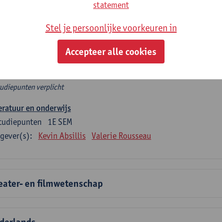
rplicht algemeen opleidingsonderdeel
statement
Stel je persoonlijke voorkeuren in
e 6 verplichte studiepunten tellen mee in de domeincomponent
en.
Accepteer alle cookies
rplicht algemeen opleidingsonderdeel
tudiepunten verplicht
eratuur en onderwijs
tudiepunten
1E SEM
gever(s):
Kevin Absillis
Valerie Rousseau
eater- en filmwetenschap