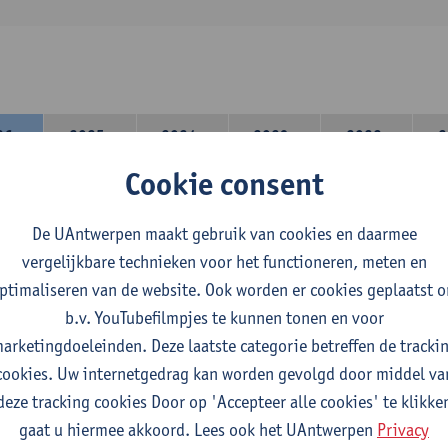
26-
2025-
2024-
2023-
2022-
2
27
2026
2025
2024
2023
Cookie consent
lerarencomponent heb je volgende keuze :
De UAntwerpen maakt gebruik van cookies en daarmee
 A : je kiest twee vakdidactieken
vergelijkbare technieken voor het functioneren, meten en
 B: je kiest één vakdidactiek en een profilering
ptimaliseren van de website. Ook worden er cookies geplaatst 
domeincomponent neem je 60 studiepunten op:
b.v. YouTubefilmpjes te kunnen tonen en voor
rplicht algemeen opleidingsonderdeel van 6 studiepunten,
arketingdoeleinden. Deze laatste categorie betreffen de tracki
f 30 studiepunten Nederlands en telkens minimum 6 studiepunt
cookies. Uw internetgedrag kan worden gevolgd door middel va
f 30 studiepunten theater- en filmwetenschap.
deze tracking cookies Door op 'Accepteer alle cookies' te klikke
gaat u hiermee akkoord. Lees ook het UAntwerpen
Privacy