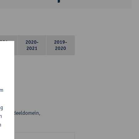
021-
2020-
2019-
2022
2021
2020
om
ng
en per deeldomein,
n
n