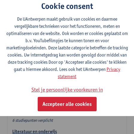
Cookie consent
In de lerarencomponent heb je volgende keuze :
De UAntwerpen maakt gebruik van cookies en daarmee
- Optie A : je kiest twee vakdidactieken
vergelijkbare technieken voor het functioneren, meten en
- Optie B: je kiest één vakdidactiek en een profilering
optimaliseren van de website. Ook worden er cookies geplaatst om
In de domeincomponent neem je 60 studiepunten op:
b.v. YouTubefilmpjes te kunnen tonen en voor
- 1 verplicht algemeen opleidingsonderdeel van 6 studiepunten,
marketingdoeleinden. Deze laatste categorie betreffen de tracking
- 24 of 30 studiepunten Nederlands en telkens minimum 6
cookies. Uw internetgedrag kan worden gevolgd door middel van
studiepunten per deeldomein,
deze tracking cookies Door op 'Accepteer alle cookies' te klikken
- 24 of 30 studiepunten theater- en filmwetenschap.
gaat u hiermee akkoord. Lees ook het UAntwerpen
Privacy
statement
Verplicht algemeen opleidingsonderdeel
Stel je persoonlijke voorkeuren in
Deze 6 verplichte studiepunten tellen mee in de
domeincomponent van een van de gekozen talen.
Accepteer alle cookies
Verplicht algemeen opleidingsonderdeel
6 studiepunten verplicht
Literatuur en onderwijs