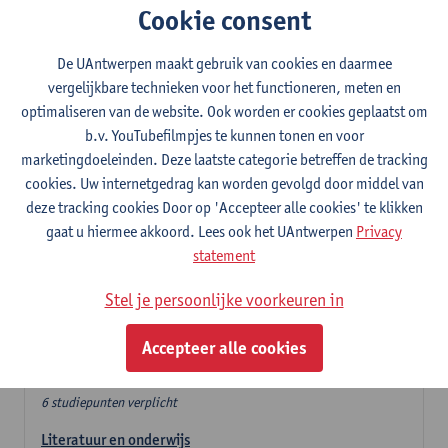
Cookie consent
In de lerarencomponent heb je volgende keuze :
De UAntwerpen maakt gebruik van cookies en daarmee
- Optie A : je kiest twee vakdidactieken
vergelijkbare technieken voor het functioneren, meten en
- Optie B: je kiest één vakdidactiek en een profilering
optimaliseren van de website. Ook worden er cookies geplaatst om
In de domeincomponent neem je 60 studiepunten op:
b.v. YouTubefilmpjes te kunnen tonen en voor
- 1 verplicht algemeen opleidingsonderdeel van 6 studiepunten,
marketingdoeleinden. Deze laatste categorie betreffen de tracking
- 24 of 30 studiepunten Nederlands en telkens minimum 6
cookies. Uw internetgedrag kan worden gevolgd door middel van
studiepunten per deeldomein,
deze tracking cookies Door op 'Accepteer alle cookies' te klikken
- 24 of 30 studiepunten theater- en filmwetenschap.
gaat u hiermee akkoord. Lees ook het UAntwerpen
Privacy
statement
Verplicht algemeen opleidingsonderdeel
Stel je persoonlijke voorkeuren in
Deze 6 verplichte studiepunten tellen mee in de
domeincomponent van een van de gekozen talen.
Accepteer alle cookies
Verplicht algemeen opleidingsonderdeel
6 studiepunten verplicht
Literatuur en onderwijs