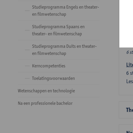
Ve
Studieprogramma Engels en theater-
en filmwetenschap
Dez
Studieprogramma Spaans en
tal
theater- en filmwetenschap
Ve
Studieprogramma Duits en theater-
6 s
en filmwetenschap
Lit
Kerncompetenties
6
s
Toelatingsvoorwaarden
Les
Wetenschappen en technologie
Na een professionele bachelor
Th