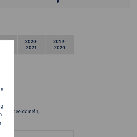
021-
2020-
2019-
2022
2021
2020
om
ng
en per deeldomein,
n
n