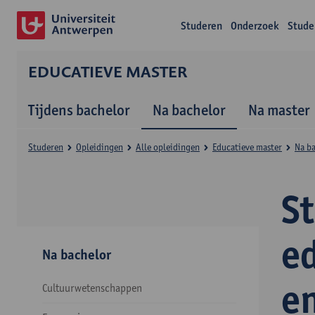
Studeren
Onderzoek
Stude
EDUCATIEVE MASTER
Tijdens bachelor
Na bachelor
Na master
Studeren
Opleidingen
Alle opleidingen
Educatieve master
Na b
S
e
Na bachelor
e
Cultuurwetenschappen