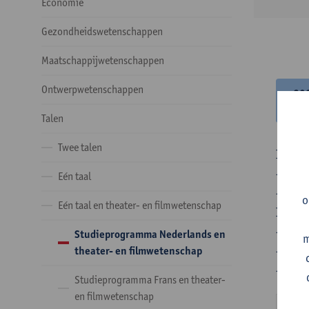
Economie
Gezondheidswetenschappen
Maatschappijwetenschappen
Ontwerpwetenschappen
20
20
Talen
Twee talen
In de 
- Optie
Eén taal
- Optie
o
Eén taal en theater- en filmwetenschap
In de 
- 1 ve
Studieprogramma Nederlands en
m
- 24 o
theater- en filmwetenschap
- 24 o
Studieprogramma Frans en theater-
en filmwetenschap