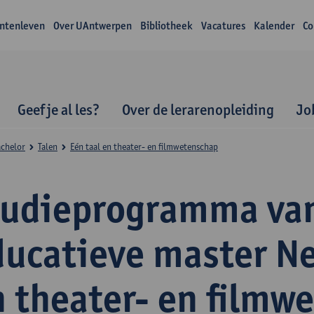
ntenleven
Over UAntwerpen
Bibliotheek
Vacatures
Kalender
Co
Geef je al les?
Over de lerarenopleiding
Jo
achelor
Talen
Eén taal en theater- en filmwetenschap
tudieprogramma va
ducatieve master N
n theater- en filmw