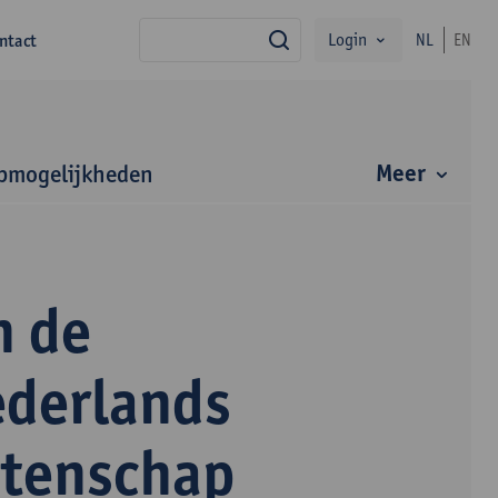
Login
ntact
NL
EN
zoek
Meer
bmogelijkheden
n de
ederlands
etenschap