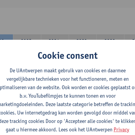
26-
2025-
2024-
2023-
2022-
2
27
2026
2025
2024
2023
Cookie consent
lerarencomponent heb je volgende keuze :
De UAntwerpen maakt gebruik van cookies en daarmee
 A : je kiest twee vakdidactieken
vergelijkbare technieken voor het functioneren, meten en
 B: je kiest één vakdidactiek en een profilering
ptimaliseren van de website. Ook worden er cookies geplaatst 
domeincomponent neem je 60 studiepunten op:
b.v. YouTubefilmpjes te kunnen tonen en voor
rplicht algemeen opleidingsonderdeel van 6 studiepunten,
arketingdoeleinden. Deze laatste categorie betreffen de tracki
f 30 studiepunten Nederlands en telkens minimum 6 studiepunt
cookies. Uw internetgedrag kan worden gevolgd door middel va
f 30 studiepunten theater- en filmwetenschap.
deze tracking cookies Door op 'Accepteer alle cookies' te klikke
gaat u hiermee akkoord. Lees ook het UAntwerpen
Privacy