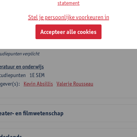
rplicht algemeen opleidingsonderdeel
statement
Stel je persoonlijke voorkeuren in
e 6 verplichte studiepunten tellen mee in de domeincomponent
en.
Accepteer alle cookies
rplicht algemeen opleidingsonderdeel
tudiepunten verplicht
eratuur en onderwijs
tudiepunten
1E SEM
gever(s):
Kevin Absillis
Valerie Rousseau
eater- en filmwetenschap