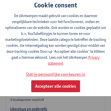
Cookie consent
In de lerarencomponent heb je volgende keuze :
De UAntwerpen maakt gebruik van cookies en daarmee
- Optie A : je kiest twee vakdidactieken
vergelijkbare technieken voor het functioneren, meten en
- Optie B: je kiest één vakdidactiek en een profilering
optimaliseren van de website. Ook worden er cookies geplaatst om
In de domeincomponent neem je 60 studiepunten op:
b.v. YouTubefilmpjes te kunnen tonen en voor
- 1 verplicht algemeen opleidingsonderdeel van 6 studiepunten,
marketingdoeleinden. Deze laatste categorie betreffen de tracking
- 24 of 30 studiepunten Nederlands en telkens minimum 6
cookies. Uw internetgedrag kan worden gevolgd door middel van
studiepunten per deeldomein,
deze tracking cookies Door op 'Accepteer alle cookies' te klikken
- 24 of 30 studiepunten theater- en filmwetenschap.
gaat u hiermee akkoord. Lees ook het UAntwerpen
Privacy
statement
Verplicht algemeen opleidingsonderdeel
Stel je persoonlijke voorkeuren in
Deze 6 verplichte studiepunten tellen mee in de
domeincomponent van een van de gekozen talen.
Accepteer alle cookies
Verplicht algemeen opleidingsonderdeel
6 studiepunten verplicht
Literatuur en onderwijs