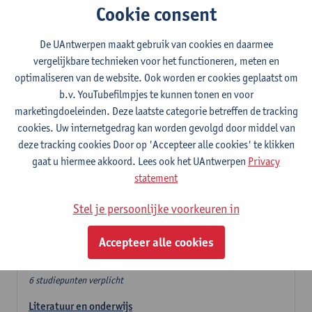
Cookie consent
In de lerarencomponent heb je volgende keuze :
De UAntwerpen maakt gebruik van cookies en daarmee
- Optie A : je kiest twee vakdidactieken
vergelijkbare technieken voor het functioneren, meten en
- Optie B: je kiest één vakdidactiek en een profilering
optimaliseren van de website. Ook worden er cookies geplaatst om
In de domeincomponent neem je 60 studiepunten op:
b.v. YouTubefilmpjes te kunnen tonen en voor
- 1 verplicht algemeen opleidingsonderdeel van 6 studiepunten,
marketingdoeleinden. Deze laatste categorie betreffen de tracking
- 24 of 30 studiepunten Nederlands en telkens minimum 6
cookies. Uw internetgedrag kan worden gevolgd door middel van
studiepunten per deeldomein,
deze tracking cookies Door op 'Accepteer alle cookies' te klikken
- 24 of 30 studiepunten theater- en filmwetenschap.
gaat u hiermee akkoord. Lees ook het UAntwerpen
Privacy
statement
Verplicht algemeen opleidingsonderdeel
Stel je persoonlijke voorkeuren in
Deze 6 verplichte studiepunten tellen mee in de
domeincomponent van een van de gekozen talen.
Accepteer alle cookies
Verplicht algemeen opleidingsonderdeel
6 studiepunten verplicht
Literatuur en onderwijs