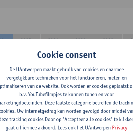
26-
2025-
2024-
2023-
2022-
2
27
2026
2025
2024
2023
Cookie consent
lerarencomponent heb je volgende keuze :
De UAntwerpen maakt gebruik van cookies en daarmee
 A : je kiest twee vakdidactieken
vergelijkbare technieken voor het functioneren, meten en
 B: je kiest één vakdidactiek en een profilering
ptimaliseren van de website. Ook worden er cookies geplaatst 
domeincomponent neem je 60 studiepunten op:
b.v. YouTubefilmpjes te kunnen tonen en voor
rplicht algemeen opleidingsonderdeel van 6 studiepunten,
arketingdoeleinden. Deze laatste categorie betreffen de tracki
f 30 studiepunten Nederlands en telkens minimum 6 studiepunt
cookies. Uw internetgedrag kan worden gevolgd door middel va
f 30 studiepunten theater- en filmwetenschap.
deze tracking cookies Door op 'Accepteer alle cookies' te klikke
gaat u hiermee akkoord. Lees ook het UAntwerpen
Privacy