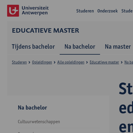
Studeren
Onderzoek
Stude
EDUCATIEVE MASTER
Tijdens bachelor
Na bachelor
Na master
Studeren
Opleidingen
Alle opleidingen
Educatieve master
Na b
S
e
Na bachelor
e
Cultuurwetenschappen