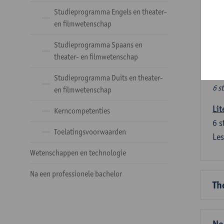
Ve
Studieprogramma Engels en theater-
en filmwetenschap
Dez
Studieprogramma Spaans en
tal
theater- en filmwetenschap
Ve
Studieprogramma Duits en theater-
6 s
en filmwetenschap
Lit
Kerncompetenties
6
s
Toelatingsvoorwaarden
Les
Wetenschappen en technologie
Na een professionele bachelor
Th