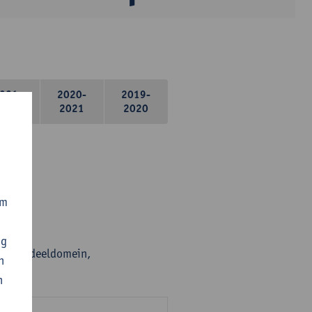
021-
2020-
2019-
2022
2021
2020
om
ng
en per deeldomein,
n
n