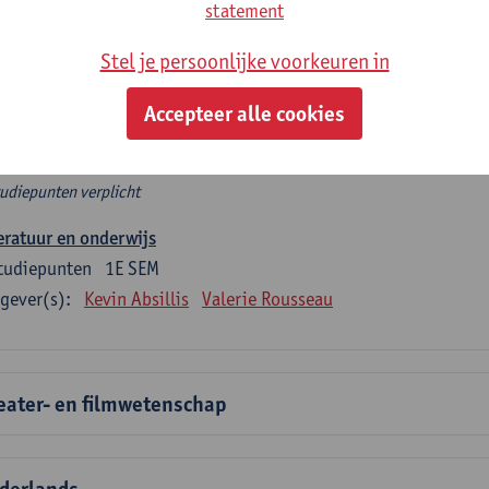
rplicht algemeen opleidingsonderdeel
statement
Stel je persoonlijke voorkeuren in
e 6 verplichte studiepunten tellen mee in de domeincomponent
en.
Accepteer alle cookies
rplicht algemeen opleidingsonderdeel
tudiepunten verplicht
eratuur en onderwijs
tudiepunten
1E SEM
gever(s):
Kevin Absillis
Valerie Rousseau
eater- en filmwetenschap