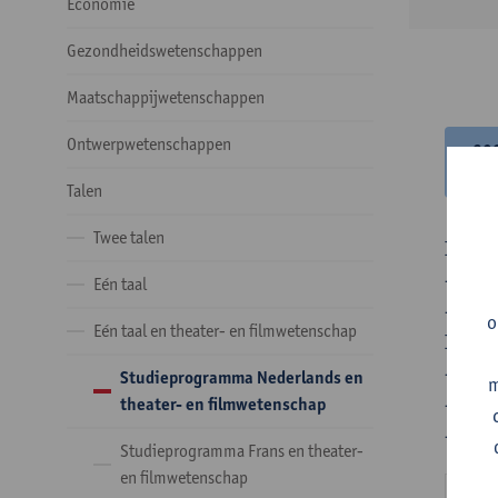
Economie
Gezondheidswetenschappen
Maatschappijwetenschappen
Ontwerpwetenschappen
20
20
Talen
Twee talen
In de 
- Optie
Eén taal
- Optie
o
Eén taal en theater- en filmwetenschap
In de 
- 1 ve
Studieprogramma Nederlands en
m
- 24 o
theater- en filmwetenschap
- 24 o
Studieprogramma Frans en theater-
en filmwetenschap