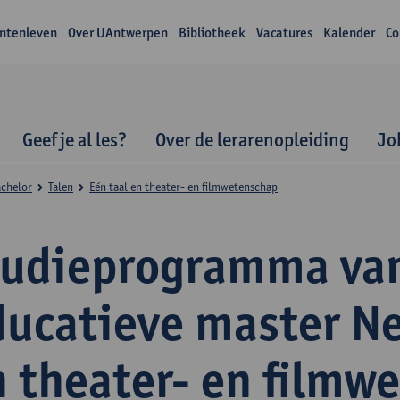
ntenleven
Over UAntwerpen
Bibliotheek
Vacatures
Kalender
Co
Geef je al les?
Over de lerarenopleiding
Jo
achelor
Talen
Eén taal en theater- en filmwetenschap
tudieprogramma va
ducatieve master N
n theater- en filmw