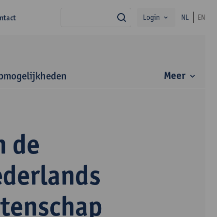
Login
ntact
NL
EN
zoek
Meer
bmogelijkheden
n de
ederlands
etenschap