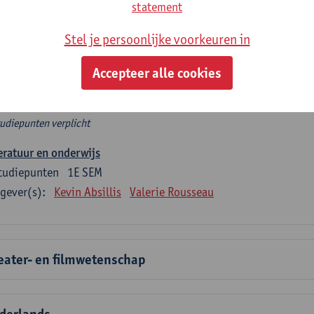
rplicht algemeen opleidingsonderdeel
statement
Stel je persoonlijke voorkeuren in
e 6 verplichte studiepunten tellen mee in de domeincomponent
en.
Accepteer alle cookies
rplicht algemeen opleidingsonderdeel
tudiepunten verplicht
eratuur en onderwijs
tudiepunten
1E SEM
gever(s):
Kevin Absillis
Valerie Rousseau
eater- en filmwetenschap