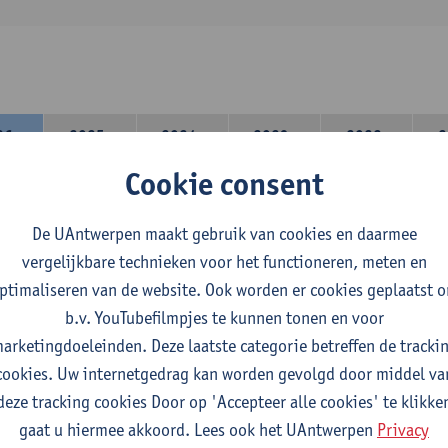
26-
2025-
2024-
2023-
2022-
2
27
2026
2025
2024
2023
Cookie consent
lerarencomponent heb je volgende keuze :
De UAntwerpen maakt gebruik van cookies en daarmee
 A : je kiest twee vakdidactieken
vergelijkbare technieken voor het functioneren, meten en
 B: je kiest één vakdidactiek en een profilering
ptimaliseren van de website. Ook worden er cookies geplaatst 
domeincomponent neem je 60 studiepunten op:
b.v. YouTubefilmpjes te kunnen tonen en voor
rplicht algemeen opleidingsonderdeel van 6 studiepunten,
arketingdoeleinden. Deze laatste categorie betreffen de tracki
f 30 studiepunten Nederlands en telkens minimum 6 studiepunt
cookies. Uw internetgedrag kan worden gevolgd door middel va
f 30 studiepunten theater- en filmwetenschap.
deze tracking cookies Door op 'Accepteer alle cookies' te klikke
gaat u hiermee akkoord. Lees ook het UAntwerpen
Privacy