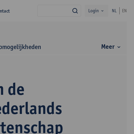
Login
ntact
NL
EN
zoek
Meer
bmogelijkheden
n de
ederlands
etenschap