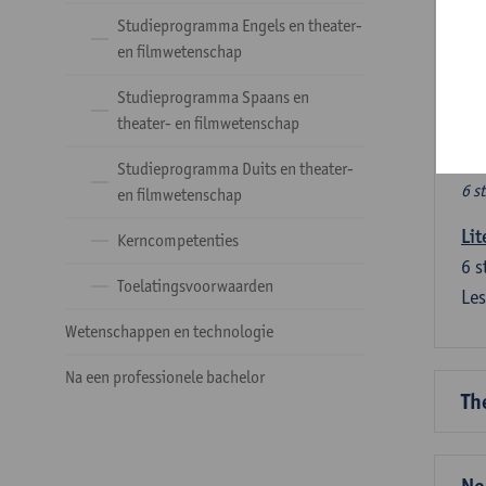
Ve
Studieprogramma Engels en theater-
en filmwetenschap
Dez
Studieprogramma Spaans en
tal
theater- en filmwetenschap
Ve
Studieprogramma Duits en theater-
6 s
en filmwetenschap
Lit
Kerncompetenties
6
s
Toelatingsvoorwaarden
Les
Wetenschappen en technologie
Na een professionele bachelor
Th