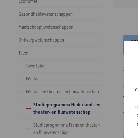
Economie
Gezondheidswetenschappen
Maatschappijwetenschappen
Ontwerpwetenschappen
20
20
Talen
Twee talen
In de 
- Optie
Eén taal
- Optie
o
Eén taal en theater- en filmwetenschap
In de 
- 1 ve
Studieprogramma Nederlands en
m
- 24 o
theater- en filmwetenschap
- 24 o
Studieprogramma Frans en theater-
en filmwetenschap