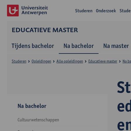
Studeren
Onderzoek
Stude
EDUCATIEVE MASTER
Tijdens bachelor
Na bachelor
Na master
Studeren
Opleidingen
Alle opleidingen
Educatieve master
Na b
S
e
Na bachelor
e
Cultuurwetenschappen