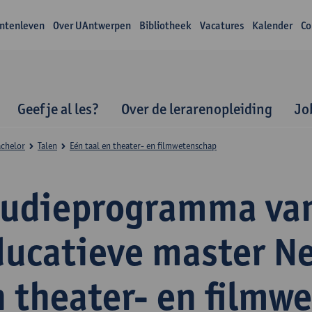
ntenleven
Over UAntwerpen
Bibliotheek
Vacatures
Kalender
Co
Geef je al les?
Over de lerarenopleiding
Jo
achelor
Talen
Eén taal en theater- en filmwetenschap
tudieprogramma va
ducatieve master N
n theater- en filmw