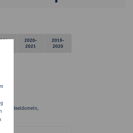
021-
2020-
2019-
2022
2021
2020
om
ng
en per deeldomein,
n
n