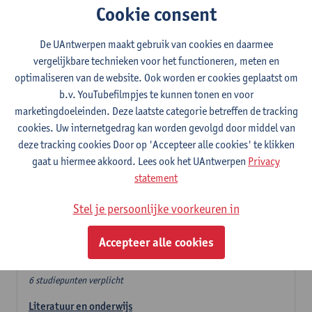
Cookie consent
In de lerarencomponent heb je volgende keuze :
De UAntwerpen maakt gebruik van cookies en daarmee
- Optie A : je kiest twee vakdidactieken
vergelijkbare technieken voor het functioneren, meten en
- Optie B: je kiest één vakdidactiek en een profilering
optimaliseren van de website. Ook worden er cookies geplaatst om
In de domeincomponent neem je 60 studiepunten op:
b.v. YouTubefilmpjes te kunnen tonen en voor
- 1 verplicht algemeen opleidingsonderdeel van 6 studiepunten,
marketingdoeleinden. Deze laatste categorie betreffen de tracking
- 24 of 30 studiepunten Nederlands en telkens minimum 6
cookies. Uw internetgedrag kan worden gevolgd door middel van
studiepunten per deeldomein,
deze tracking cookies Door op 'Accepteer alle cookies' te klikken
- 24 of 30 studiepunten theater- en filmwetenschap.
gaat u hiermee akkoord. Lees ook het UAntwerpen
Privacy
statement
Verplicht algemeen opleidingsonderdeel
Stel je persoonlijke voorkeuren in
Deze 6 verplichte studiepunten tellen mee in de
domeincomponent van een van de gekozen talen.
Accepteer alle cookies
Verplicht algemeen opleidingsonderdeel
6 studiepunten verplicht
Literatuur en onderwijs