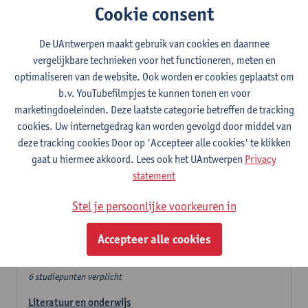
Cookie consent
In de lerarencomponent heb je volgende keuze :
De UAntwerpen maakt gebruik van cookies en daarmee
- Optie A : je kiest twee vakdidactieken
vergelijkbare technieken voor het functioneren, meten en
- Optie B: je kiest één vakdidactiek en een profilering
optimaliseren van de website. Ook worden er cookies geplaatst om
In de domeincomponent neem je 60 studiepunten op:
b.v. YouTubefilmpjes te kunnen tonen en voor
- 1 verplicht algemeen opleidingsonderdeel van 6 studiepunten,
marketingdoeleinden. Deze laatste categorie betreffen de tracking
- 24 of 30 studiepunten Nederlands en telkens minimum 6
cookies. Uw internetgedrag kan worden gevolgd door middel van
studiepunten per deeldomein,
deze tracking cookies Door op 'Accepteer alle cookies' te klikken
- 24 of 30 studiepunten theater- en filmwetenschap.
gaat u hiermee akkoord. Lees ook het UAntwerpen
Privacy
statement
Verplicht algemeen opleidingsonderdeel
Stel je persoonlijke voorkeuren in
Deze 6 verplichte studiepunten tellen mee in de
domeincomponent van een van de gekozen talen.
Accepteer alle cookies
Verplicht algemeen opleidingsonderdeel
6 studiepunten verplicht
Literatuur en onderwijs