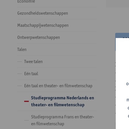
Economie
Gezondheidswetenschappen
Maatschappijwetenschappen
Ontwerpwetenschappen
20
20
Talen
Twee talen
In de 
- Optie
Eén taal
- Optie
o
Eén taal en theater- en filmwetenschap
In de 
- 1 ve
Studieprogramma Nederlands en
m
- 24 o
theater- en filmwetenschap
- 24 o
Studieprogramma Frans en theater-
en filmwetenschap