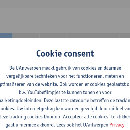
26-
2025-
2024-
2023-
2022-
2
27
2026
2025
2024
2023
Cookie consent
lerarencomponent heb je volgende keuze :
De UAntwerpen maakt gebruik van cookies en daarmee
 A : je kiest twee vakdidactieken
vergelijkbare technieken voor het functioneren, meten en
 B: je kiest één vakdidactiek en een profilering
ptimaliseren van de website. Ook worden er cookies geplaatst 
domeincomponent neem je 60 studiepunten op:
b.v. YouTubefilmpjes te kunnen tonen en voor
rplicht algemeen opleidingsonderdeel van 6 studiepunten,
arketingdoeleinden. Deze laatste categorie betreffen de tracki
f 30 studiepunten Nederlands en telkens minimum 6 studiepunt
cookies. Uw internetgedrag kan worden gevolgd door middel va
f 30 studiepunten theater- en filmwetenschap.
deze tracking cookies Door op 'Accepteer alle cookies' te klikke
gaat u hiermee akkoord. Lees ook het UAntwerpen
Privacy