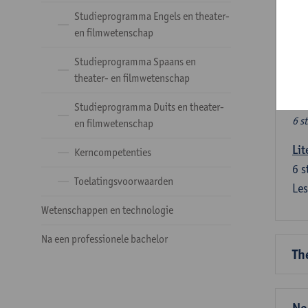
Ve
Studieprogramma Engels en theater-
en filmwetenschap
Dez
Studieprogramma Spaans en
tal
theater- en filmwetenschap
Ve
Studieprogramma Duits en theater-
6 s
en filmwetenschap
Lit
Kerncompetenties
6
s
Toelatingsvoorwaarden
Les
Wetenschappen en technologie
Na een professionele bachelor
Th