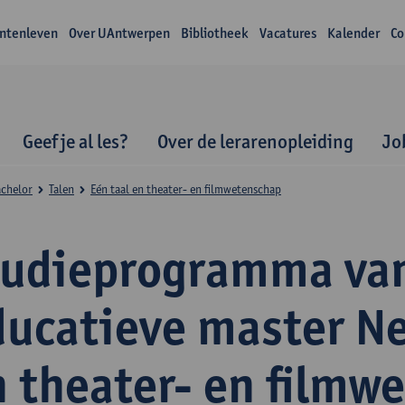
ntenleven
Over UAntwerpen
Bibliotheek
Vacatures
Kalender
Co
Geef je al les?
Over de lerarenopleiding
Jo
achelor
Talen
Eén taal en theater- en filmwetenschap
tudieprogramma va
ducatieve master N
n theater- en filmw