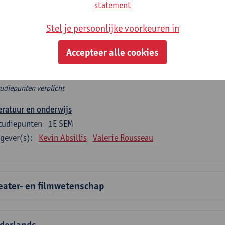
rplicht algemeen opleidingsonderdeel
statement
Stel je persoonlijke voorkeuren in
e 6 verplichte studiepunten tellen mee in de domeincomponent
en.
Accepteer alle cookies
rplicht algemeen opleidingsonderdeel
tudiepunten verplicht
eratuur en onderwijs
tudiepunten
1E SEM
gever(s):
Kevin Absillis
Valerie Rousseau
eater- en filmwetenschap