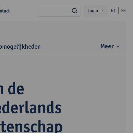
Login
ntact
NL
EN
zoek
Meer
bmogelijkheden
n de
ederlands
etenschap