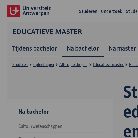
Studeren
Onderzoek
Stude
EDUCATIEVE MASTER
Tijdens bachelor
Na bachelor
Na master
Studeren
Opleidingen
Alle opleidingen
Educatieve master
Na b
S
e
Na bachelor
e
Cultuurwetenschappen