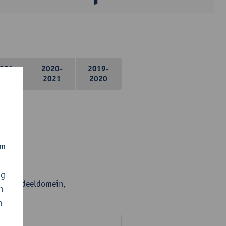
021-
2020-
2019-
2022
2021
2020
om
ng
en per deeldomein,
n
n