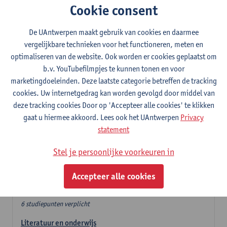
Cookie consent
In de lerarencomponent heb je volgende keuze :
De UAntwerpen maakt gebruik van cookies en daarmee
- Optie A : je kiest twee vakdidactieken
vergelijkbare technieken voor het functioneren, meten en
- Optie B: je kiest één vakdidactiek en een profilering
optimaliseren van de website. Ook worden er cookies geplaatst om
In de domeincomponent neem je 60 studiepunten op:
b.v. YouTubefilmpjes te kunnen tonen en voor
- 1 verplicht algemeen opleidingsonderdeel van 6 studiepunten,
marketingdoeleinden. Deze laatste categorie betreffen de tracking
- 24 of 30 studiepunten Nederlands en telkens minimum 6
cookies. Uw internetgedrag kan worden gevolgd door middel van
studiepunten per deeldomein,
deze tracking cookies Door op 'Accepteer alle cookies' te klikken
- 24 of 30 studiepunten theater- en filmwetenschap.
gaat u hiermee akkoord. Lees ook het UAntwerpen
Privacy
statement
Verplicht algemeen opleidingsonderdeel
Stel je persoonlijke voorkeuren in
Deze 6 verplichte studiepunten tellen mee in de
domeincomponent van een van de gekozen talen.
Accepteer alle cookies
Verplicht algemeen opleidingsonderdeel
6 studiepunten verplicht
Literatuur en onderwijs