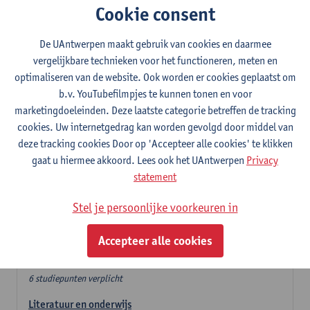
Cookie consent
In de lerarencomponent heb je volgende keuze :
De UAntwerpen maakt gebruik van cookies en daarmee
- Optie A : je kiest twee vakdidactieken
vergelijkbare technieken voor het functioneren, meten en
- Optie B: je kiest één vakdidactiek en een profilering
optimaliseren van de website. Ook worden er cookies geplaatst om
In de domeincomponent neem je 60 studiepunten op:
b.v. YouTubefilmpjes te kunnen tonen en voor
- 1 verplicht algemeen opleidingsonderdeel van 6 studiepunten,
marketingdoeleinden. Deze laatste categorie betreffen de tracking
- 24 of 30 studiepunten Nederlands en telkens minimum 6
cookies. Uw internetgedrag kan worden gevolgd door middel van
studiepunten per deeldomein,
deze tracking cookies Door op 'Accepteer alle cookies' te klikken
- 24 of 30 studiepunten theater- en filmwetenschap.
gaat u hiermee akkoord. Lees ook het UAntwerpen
Privacy
statement
Verplicht algemeen opleidingsonderdeel
Stel je persoonlijke voorkeuren in
Deze 6 verplichte studiepunten tellen mee in de
domeincomponent van een van de gekozen talen.
Accepteer alle cookies
Verplicht algemeen opleidingsonderdeel
6 studiepunten verplicht
Literatuur en onderwijs