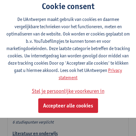
Cookie consent
In de lerarencomponent heb je volgende keuze :
De UAntwerpen maakt gebruik van cookies en daarmee
- Optie A : je kiest twee vakdidactieken
vergelijkbare technieken voor het functioneren, meten en
- Optie B: je kiest één vakdidactiek en een profilering
optimaliseren van de website. Ook worden er cookies geplaatst om
In de domeincomponent neem je 60 studiepunten op:
b.v. YouTubefilmpjes te kunnen tonen en voor
- 1 verplicht algemeen opleidingsonderdeel van 6 studiepunten,
marketingdoeleinden. Deze laatste categorie betreffen de tracking
- 24 of 30 studiepunten Nederlands en telkens minimum 6
cookies. Uw internetgedrag kan worden gevolgd door middel van
studiepunten per deeldomein,
deze tracking cookies Door op 'Accepteer alle cookies' te klikken
- 24 of 30 studiepunten theater- en filmwetenschap.
gaat u hiermee akkoord. Lees ook het UAntwerpen
Privacy
statement
Verplicht algemeen opleidingsonderdeel
Stel je persoonlijke voorkeuren in
Deze 6 verplichte studiepunten tellen mee in de
domeincomponent van een van de gekozen talen.
Accepteer alle cookies
Verplicht algemeen opleidingsonderdeel
6 studiepunten verplicht
Literatuur en onderwijs