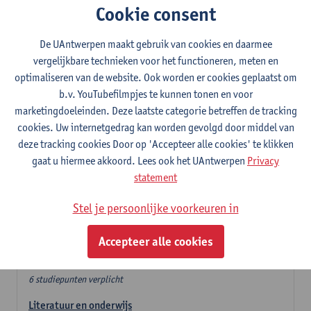
Cookie consent
In de lerarencomponent heb je volgende keuze :
De UAntwerpen maakt gebruik van cookies en daarmee
- Optie A : je kiest twee vakdidactieken
vergelijkbare technieken voor het functioneren, meten en
- Optie B: je kiest één vakdidactiek en een profilering
optimaliseren van de website. Ook worden er cookies geplaatst om
In de domeincomponent neem je 60 studiepunten op:
b.v. YouTubefilmpjes te kunnen tonen en voor
- 1 verplicht algemeen opleidingsonderdeel van 6 studiepunten,
marketingdoeleinden. Deze laatste categorie betreffen de tracking
- 24 of 30 studiepunten Nederlands en telkens minimum 6
cookies. Uw internetgedrag kan worden gevolgd door middel van
studiepunten per deeldomein,
deze tracking cookies Door op 'Accepteer alle cookies' te klikken
- 24 of 30 studiepunten theater- en filmwetenschap.
gaat u hiermee akkoord. Lees ook het UAntwerpen
Privacy
statement
Verplicht algemeen opleidingsonderdeel
Stel je persoonlijke voorkeuren in
Deze 6 verplichte studiepunten tellen mee in de
domeincomponent van een van de gekozen talen.
Accepteer alle cookies
Verplicht algemeen opleidingsonderdeel
6 studiepunten verplicht
Literatuur en onderwijs