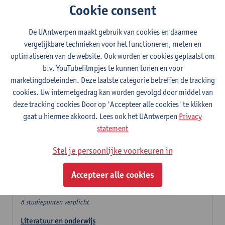
Cookie consent
In de lerarencomponent heb je volgende keuze :
De UAntwerpen maakt gebruik van cookies en daarmee
- Optie A : je kiest twee vakdidactieken
vergelijkbare technieken voor het functioneren, meten en
- Optie B: je kiest één vakdidactiek en een profilering
optimaliseren van de website. Ook worden er cookies geplaatst om
In de domeincomponent neem je 60 studiepunten op:
b.v. YouTubefilmpjes te kunnen tonen en voor
- 1 verplicht algemeen opleidingsonderdeel van 6 studiepunten,
marketingdoeleinden. Deze laatste categorie betreffen de tracking
- 24 of 30 studiepunten Nederlands en telkens minimum 6
cookies. Uw internetgedrag kan worden gevolgd door middel van
studiepunten per deeldomein,
deze tracking cookies Door op 'Accepteer alle cookies' te klikken
- 24 of 30 studiepunten theater- en filmwetenschap.
gaat u hiermee akkoord. Lees ook het UAntwerpen
Privacy
statement
Verplicht algemeen opleidingsonderdeel
Stel je persoonlijke voorkeuren in
Deze 6 verplichte studiepunten tellen mee in de
domeincomponent van een van de gekozen talen.
Accepteer alle cookies
Verplicht algemeen opleidingsonderdeel
6 studiepunten verplicht
Literatuur en onderwijs